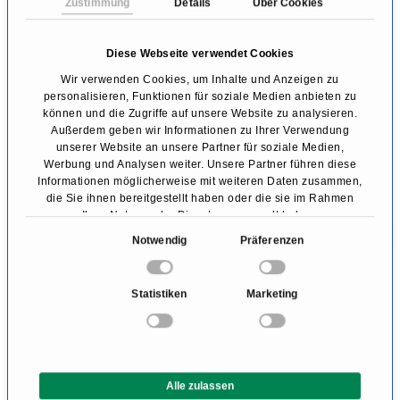
Zustimmung
Details
Über Cookies
sterilen Bedingungen in Vollnarkose
durchgeführt. Es ist keine Gelenkoperation, das
Diese Webseite verwendet Cookies
Gelenk muss dafür nicht eröffnet werden. Nach
Wir verwenden Cookies, um Inhalte und Anzeigen zu
personalisieren, Funktionen für soziale Medien anbieten zu
einem kleinen Hautschnitt wird unter
können und die Zugriffe auf unsere Website zu analysieren.
Röntgenkontrolle eine Kanüle platziert, über
Außerdem geben wir Informationen zu Ihrer Verwendung
unserer Website an unsere Partner für soziale Medien,
die dann die Knochenpaste in den zystischen
Werbung und Analysen weiter. Unsere Partner führen diese
Informationen möglicherweise mit weiteren Daten zusammen,
Bereich gespritzt wird. Diese Paste besteht aus
die Sie ihnen bereitgestellt haben oder die sie im Rahmen
einer Kalzium-Phosphat Mischung (wie unsere
Ihrer Nutzung der Dienste gesammelt haben.
E
Knochen), ist ähnlich zähflüssig wie Zahnpasta,
Notwendig
Präferenzen
i
und verfestigt sich innerhalb von zehn
n
Statistiken
Marketing
Minuten. Der Eingriff selbst dauert etwa dreißig
w
i
Minuten. Die Zysten sind umgehend stabilisiert
l
und verursachen anschließend keine
l
Schmerzen mehr. Die Patienten bleiben
Alle zulassen
i