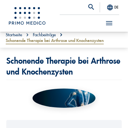
DE
S
You are here:
Startseite
Fachbeiträge
Schonende Therapie bei Arthrose und Knochenzysten
k
i
p
Schonende Therapie bei Arthrose
t
und Knochenzysten
o
m
a
i
n
c