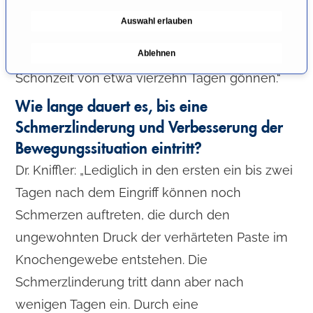
g
lediglich zwei Tage im Krankenhaus, können
Auswahl erlauben
u
das behandelte Gelenk sofort nach dem
n
Ablehnen
Eingriff belasten, sollten sich aber eine
g
s
Schonzeit von etwa vierzehn Tagen gönnen.“
a
Wie lange dauert es, bis eine
u
s
Schmerzlinderung und Verbesserung der
w
Bewegungssituation eintritt?
a
Dr. Kniffler: „Lediglich in den ersten ein bis zwei
h
Tagen nach dem Eingriff können noch
l
Schmerzen auftreten, die durch den
ungewohnten Druck der verhärteten Paste im
Knochengewebe entstehen. Die
Schmerzlinderung tritt dann aber nach
wenigen Tagen ein. Durch eine