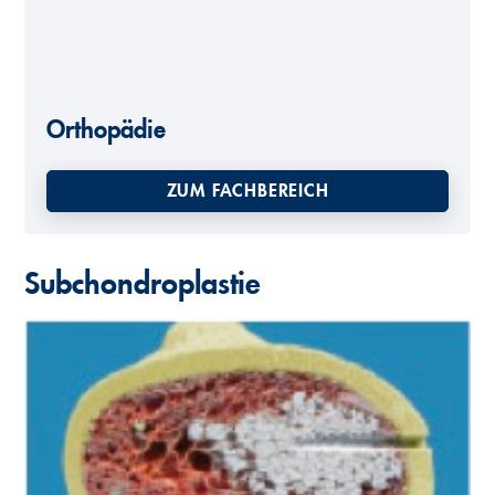
o
n
t
e
Orthopädie
n
ZUM FACHBEREICH
t
Subchondroplastie