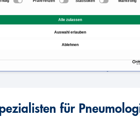
endig
Präferenzen
Statistiken
Marketing
Informationen zum Bere
Alle zulassen
Welche Erkrankungen we
Auswahl erlauben
(Lungenheilkunde) behan
Ablehnen
zt oder in eine
Wo finde ich einen erfah
in Deutschland oder der
Fachbeiträge
pezialisten für Pneumolog