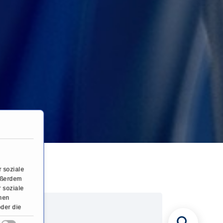
 soziale
Außerdem
 soziale
onen
oder die