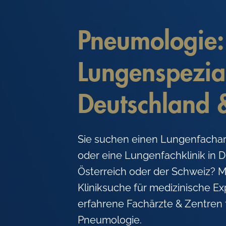
c
o
Pneumologie:
n
t
Lungenspezial
e
n
Deutschland 
t
Sie suchen einen Lungenfacha
oder eine Lungenfachklinik in 
Österreich oder der Schweiz? M
Kliniksuche für medizinische Ex
erfahrene Fachärzte & Zentren 
Pneumologie.