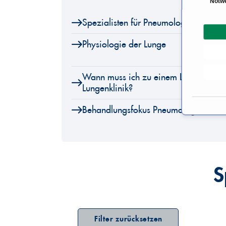
Notw
i
Spezialisten für Pneumologie
n
w
Physiologie der Lunge
i
l
l
Wann muss ich zu einem Lungenfachar
i
Lungenklinik?
g
u
Behandlungsfokus Pneumologie
n
g
s
a
u
S
s
w
a
h
Filter zurücksetzen