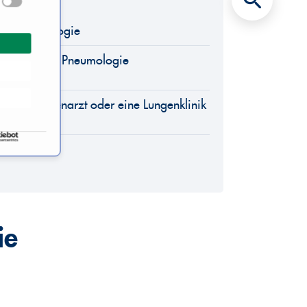
ich Pneumologie
rden in der Pneumologie
delt?
renen Lungenarzt oder eine Lungenklinik
 Schweiz?
ie