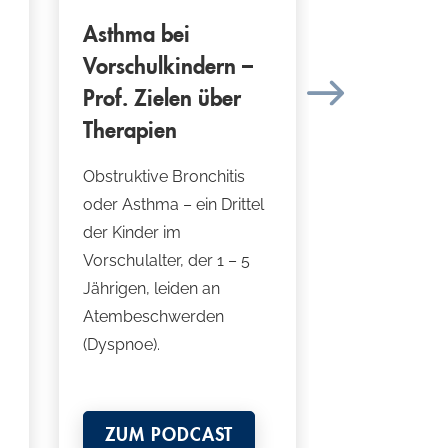
Asthma bei
Pollenalle
Vorschulkindern –
Prof. Ziel
Prof. Zielen über
die Behan
Therapien
Die Pollensais
Mai in volle
Obstruktive Bronchitis
Heuschnupfe
oder Asthma – ein Drittel
Allergiker da
der Kinder im
krank mache
Vorschulalter, der 1 – 5
Empfehlung
Jährigen, leiden an
Medaimun in 
Atembeschwerden
(Dyspnoe).
ZUM PODCAST
ZUM PO