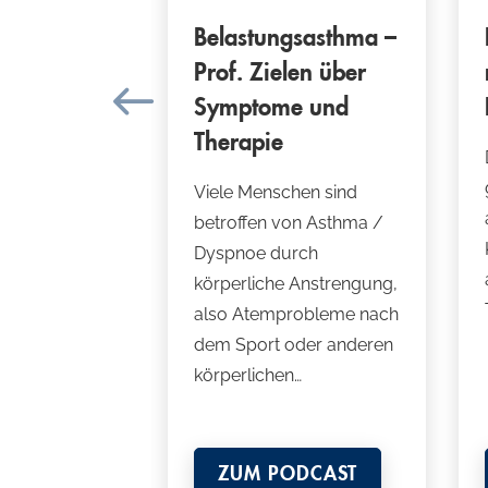
hzeitige
Belastungsasthma –
die
Prof. Zielen über
iehen
Symptome und
Therapie
fibrose, unter
e
Viele Menschen sind
e
betroffen von Asthma /
sin Mette-
Dyspnoe durch
ist nicht
körperliche Anstrengung,
erdings können
also Atemprobleme nach
tige
dem Sport oder anderen
körperlichen…
ZUM PODCAST