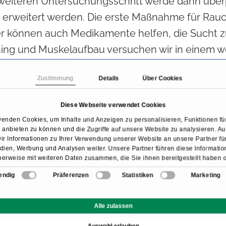
weiteren Untersuchungsschritt werde dann überp
n
erweitert werden. Die erste Maßnahme für Rauc
er können auch Medikamente helfen, die Sucht z
ning und Muskelaufbau versuchen wir in einem we
Die Atmung kann währenddessen durch Inhalati
Zustimmung
Details
Über Cookies
ermehrte Schleimproduktion unterbinden, unterstü
Cortison
als Entzündungshemmer eingesetzt.
Diese Webseite verwendet Cookies
wenden Cookies, um Inhalte und Anzeigen zu personalisieren, Funktionen für
anbieten zu können und die Zugriffe auf unsere Website zu analysieren. 
ir Informationen zu Ihrer Verwendung unserer Website an unsere Partner für
ingriffe lindern
ien, Werbung und Analysen weiter. Unsere Partner führen diese Informati
erheblichen
Überblähung der Lunge
leiden und b
erweise mit weiteren Daten zusammen, die Sie ihnen bereitgestellt haben 
sie im Rahmen Ihrer Nutzung der Dienste gesammelt haben.
inderung bringt, hat die moderne High-Tech-Med
endig
Präferenzen
Statistiken
Marketing
elt, um eine leichtere Atmung zu ermöglichen,
Alle zulassen
en oder Spiralen erreichen wir eine Reduktion d
n im Rahmen einer
Lungenspiegelung
nur unter
Auswahl erlauben