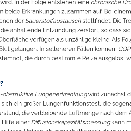
wird. In der Folge entstehen eine
chronische Bro
eten beide Erkrankungen zusammen auf. Bei eine
denen der
Sauerstoffaustausch
stattfindet. Die T
e anhaltende Entzündung zerstört, so dass sich 
 Oberfläche verfügen als unzählige kleine. Als F
ut gelangen. In selteneren Fällen können
COP
 Atemnot, die durch bestimmte Reize ausgelöst wi
t?
h-obstruktive Lungenerkrankung
wird zunächst d
t sich ein großer Lungenfunktionstest, die soge
erstand, die verbleibende Luftmenge nach dem 
Hilfe einer
Diffusionskapazitätsmessung
kann ma