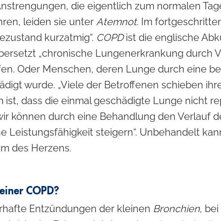
n Anstrengungen, die eigentlich zum normalen Ta
ren, leiden sie unter
Atemnot
. Im fortgeschritt
ezustand kurzatmig“.
COPD
ist die englische Abk
übersetzt „chronische Lungenerkrankung durch V
fen. Oder Menschen, deren Lunge durch eine ber
ädigt wurde. „Viele der Betroffenen schieben ihr
m ist, dass die einmal geschädigte Lunge nicht r
 wir können durch eine Behandlung den Verlauf d
he Leistungsfähigkeit steigern“. Unbehandelt kan
lem des Herzens.
 einer COPD?
erhafte Entzündungen der kleinen
Bronchien
, be