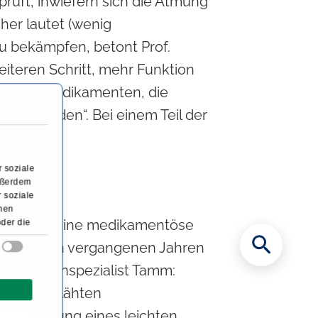
rüft, inwiefern sich die Atmung
her lautet (wenig
u bekämpfen, betont Prof.
iteren Schritt, mehr Funktion
on von Medikamenten, die
tzt werden“. Bei einem Teil der
 soziale
Außerdem
 soziale
onen
ei denen eine medikamentöse
oder die
izin in den vergangenen Jahren
 so Lungenspezialist Tamm:
es aufgeblähten
 Verwendung eines leichten