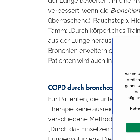
der Lunge bewerten“. In einem 
verbessert, wenn die
Bronchie
überraschend): Rauchstopp. Hi
Tamm: „Durch körperliches Trai
aus der Lunge herauszuholen. 
Bronchien erweitern oder die v
Patienten wird auch inhaliertes
Wir ver
Medien 
geben w
COPD durch bronchoskopische E
Med
Für Patienten, die unter einer 
möglich
E
Therapie keine ausreichende L
Notw
i
verschiedene Methoden entwick
n
„Durch das Einsetzen von Klapp
w
i
Lungenvolumens. Diese könne