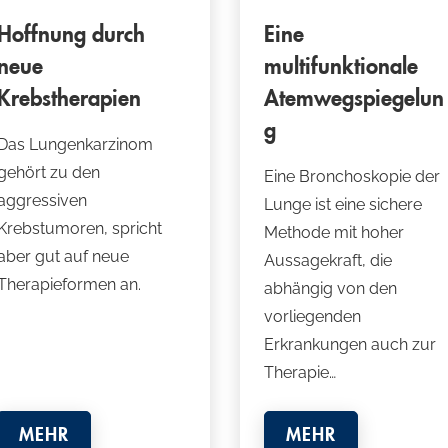
Hoffnung durch
Eine
neue
multifunktionale
Krebstherapien
Atemwegspiegelun
g
Das Lungenkarzinom
gehört zu den
Eine Bronchoskopie der
aggressiven
Lunge ist eine sichere
Krebstumoren, spricht
Methode mit hoher
aber gut auf neue
Aussagekraft, die
Therapieformen an.
abhängig von den
vorliegenden
Erkrankungen auch zur
Therapie…
MEHR
MEHR