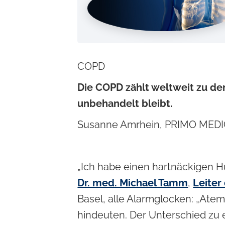
c
o
n
t
COPD
e
Die COPD zählt weltweit zu de
n
unbehandelt bleibt.
t
Susanne Amrhein, PRIMO MED
„Ich habe einen hartnäckigen Hu
Dr. med. Michael Tamm
,
Leiter
Basel, alle Alarmglocken: „Atem
hindeuten. Der Unterschied zu