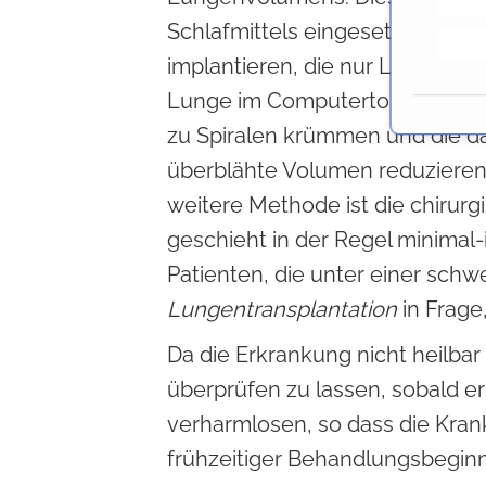
l
Schlafmittels eingesetzt werde
l
implantieren, die nur Luft raus
i
g
Lunge im Computertomogramm
u
zu Spiralen krümmen und die 
n
überblähte Volumen reduzieren
g
s
weitere Methode ist die chiru
a
geschieht in der Regel minimal-
u
Patienten, die unter einer sch
s
w
Lungentransplantation
in Frage
a
Da die Erkrankung nicht heilbar i
h
l
überprüfen zu lassen, sobald e
verharmlosen, so dass die Krankh
frühzeitiger Behandlungsbeginn