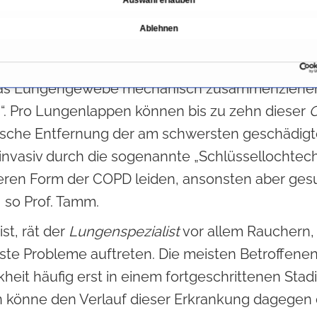
n. In besonders geschädigte Bereiche der Lunge 
Ablehnen
lassen, aber nicht hinein, sozusagen Einwegventil
 kommen auch sogenannte ‚
Coils
’ in Frage : 10
das Lungengewebe mechanisch zusammenziehen 
“. Pro Lungenlappen können bis zu zehn dieser
C
rgische Entfernung der am schwersten geschädig
invasiv durch die sogenannte „Schlüssellochtech
weren Form der COPD leiden, ansonsten aber ges
, so Prof. Tamm.
st, rät der
Lungenspezialist
vor allem Rauchern,
rste Probleme auftreten. Die meisten Betroffen
eit häufig erst in einem fortgeschrittenen Stadi
 könne den Verlauf dieser Erkrankung dagegen d