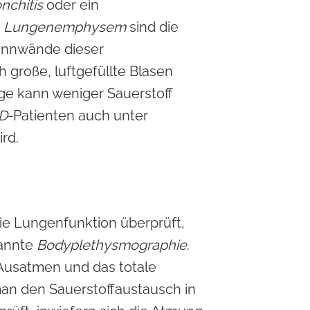
nchitis
oder ein
m
Lungenemphysem
sind die
rennwände dieser
große, luftgefüllte Blasen
olge kann weniger Sauerstoff
D
-Patienten auch unter
rd.
ie Lungenfunktion überprüft,
nannte
Bodyplethysmographie
.
Ausatmen und das totale
n den Sauerstoffaustausch in