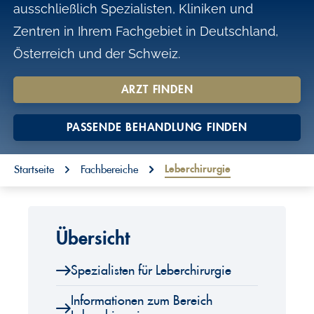
ausschließlich Spezialisten, Kliniken und
o
Zentren in Ihrem Fachgebiet in Deutschland,
n
Österreich und der Schweiz.
t
e
ARZT FINDEN
n
t
PASSENDE BEHANDLUNG FINDEN
You are here:
Leberchirurgie
Startseite
Fachbereiche
Übersicht
Spezialisten für Leberchirurgie
Informationen zum Bereich