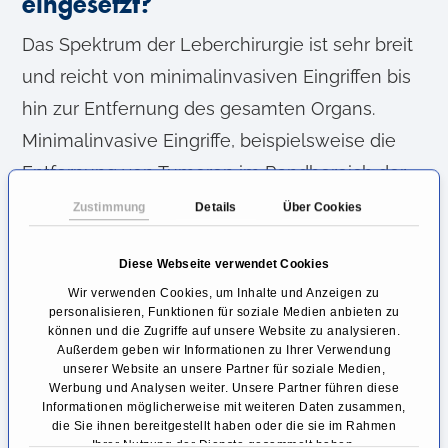
eingesetzt?
Das Spektrum der Leberchirurgie ist sehr breit
und reicht von minimalinvasiven Eingriffen bis
hin zur Entfernung des gesamten Organs.
Minimalinvasive Eingriffe, beispielsweise die
Entfernung von Tumoren im Randbereich der
Leber, können heute endoskopisch
Zustimmung
Details
Über Cookies
durchgeführt werden, wozu nur ein minimaler
Diese Webseite verwendet Cookies
Schnitt in die Bauchdecke notwendig ist. Bei
Wir verwenden Cookies, um Inhalte und Anzeigen zu
größeren Erkrankungen oder Defekten wird
personalisieren, Funktionen für soziale Medien anbieten zu
eine
Leberresektion
vorgenommen.
können und die Zugriffe auf unsere Website zu analysieren.
Außerdem geben wir Informationen zu Ihrer Verwendung
unserer Website an unsere Partner für soziale Medien,
Die Leber wird durch ihre versorgenden
Werbung und Analysen weiter. Unsere Partner führen diese
Informationen möglicherweise mit weiteren Daten zusammen,
Gefäße in acht anatomisch abgrenzbare
die Sie ihnen bereitgestellt haben oder die sie im Rahmen
Segmente unterteilt. Einzelne dieser
Ihrer Nutzung der Dienste gesammelt haben.