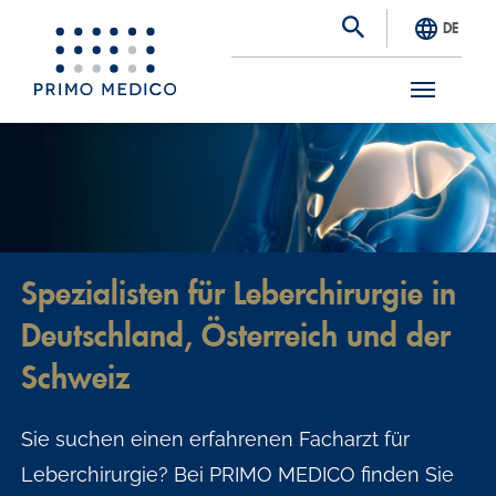
DE
S
k
i
p
t
Spezialisten für Leberchirurgie in
o
Deutschland, Österreich und der
m
a
Schweiz
i
Sie suchen einen erfahrenen Facharzt für
n
Leberchirurgie? Bei PRIMO MEDICO finden Sie
c