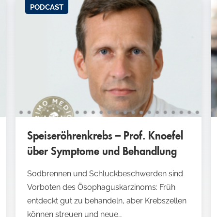
Leberzirrhose
PODCAST
Lebermetastasen
Lebertransplantation
Lebererkrankungen
Leberzyste
Speiseröhrenkrebs – Prof. Knoefel
Leberhämangiom
über Symptome und Behandlung
Sodbrennen und Schluckbeschwerden sind
M
Vorboten des Ösophaguskarzinoms: Früh
entdeckt gut zu behandeln, aber Krebszellen
können streuen und neue…
Mikrowellenablation