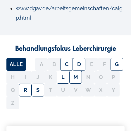
www.dgav.de/arbeitsgemeinschaften/calg
p.html
Behandlungsfokus Leberchirurgie
ALLE
A
B
C
D
E
F
G
H
I
J
K
L
M
N
O
P
Q
R
S
T
U
V
W
X
Y
Z