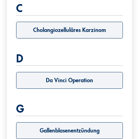
C
Cholangiozelluläres Karzinom
D
Da Vinci Operation
G
Gallenblasenentzündung