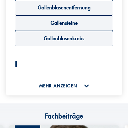
Gallenblasenentfernung
Gallensteine
Gallenblasenkrebs
L
Leberoperationen
MEHR ANZEIGEN
Leberkrebs
Fachbeiträge
Leberresektion