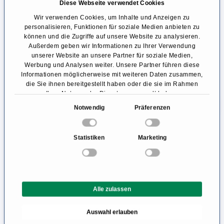
im Labor kultiviert. Die Entnahme dauert etwa
Diese Webseite verwendet Cookies
30 Minuten und erfolgt minimal-invasiv über
Wir verwenden Cookies, um Inhalte und Anzeigen zu
personalisieren, Funktionen für soziale Medien anbieten zu
eine Arthroskopie. Nachdem sich die
können und die Zugriffe auf unsere Website zu analysieren.
Außerdem geben wir Informationen zu Ihrer Verwendung
Knorpelzellen unter Substitution spezieller
unserer Website an unsere Partner für soziale Medien,
Wachstumsfaktoren vermehrt haben, werden
Werbung und Analysen weiter. Unsere Partner führen diese
Informationen möglicherweise mit weiteren Daten zusammen,
diese ebenfalls arthroskopisch auf den
die Sie ihnen bereitgestellt haben oder die sie im Rahmen
Ihrer Nutzung der Dienste gesammelt haben.
defekten Knorpel aufgebracht. Bis sich der
E
Notwendig
Präferenzen
neue Knorpel etabliert hat, kann etwa ein Jahr
i
vergehen. In dieser Zeit sollten
n
Statistiken
Marketing
w
Extremsportarten vermieden werden,
i
wohingegen Bewegung wie Radfahren und
l
Schwimmen begrüßt wird um die
l
Alle zulassen
i
Durchblutung weiter anzuregen.
g
Auswahl erlauben
u
Kniegelenksarthroskopie