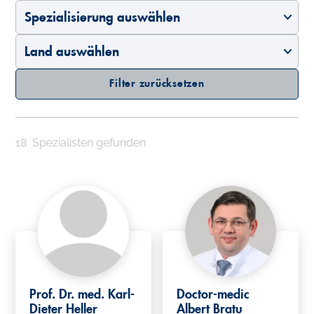
Spezialisierung auswählen
Land auswählen
Filter zurücksetzen
18
Spezialisten gefunden
Prof. Dr. med. Karl-
Doctor-medic
Dieter Heller
Albert Bratu