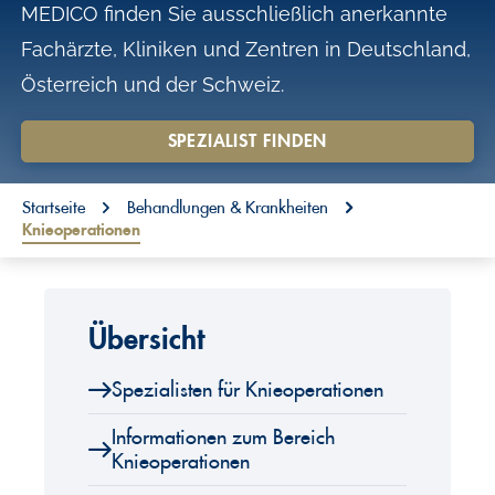
MEDICO finden Sie ausschließlich anerkannte
o
Fachärzte, Kliniken und Zentren in Deutschland,
n
Österreich und der Schweiz.
t
e
SPEZIALIST FINDEN
n
t
You are here:
Startseite
Behandlungen & Krankheiten
Knieoperationen
Übersicht
Spezialisten für Knieoperationen
Informationen zum Bereich
Knieoperationen