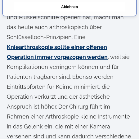
n
Während man früher meist offen über Haut-
Ablehnen
g
s
und Muskelschnitte operiert hat, macht man
a
das heute auch arthroskopisch über
u
Schlüsselloch-Prinzipien. Eine
s
w
Kniearthroskopie sollte einer offenen
a
Operation immer vorgezogen werden
, weil sie
h
Komplikationen verringern können und für
l
Patienten tragbarer sind. Ebenso werden
Eintrittspforten für Keime minimiert, die
Operation verkürzt und der ästhetische
Anspruch ist höher. Der Chirurg führt im
Rahmen einer Arthroskopie kleine Instrumente
in das Gelenk ein, die mit einer Kamera
versehen sind und kann dadurch verschiedene