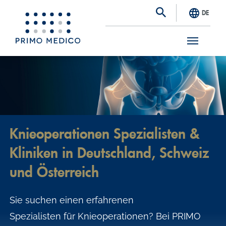
DE
S
k
i
p
t
Knieoperationen Spezialisten &
o
Kliniken in Deutschland, Schweiz
m
a
und Österreich
i
Sie suchen einen erfahrenen
n
Spezialisten für Knieoperationen? Bei PRIMO
c