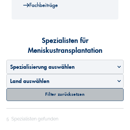
Fachbeiträge
Spezialisten für
Meniskustransplantation
Spezialisierung auswählen
Land auswählen
Filter zurücksetzen
5
Spezialisten gefunden