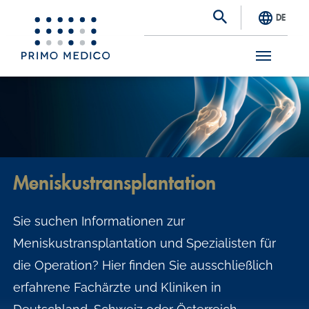
DE
S
k
i
p
t
Meniskustransplantation
o
m
Sie suchen Informationen zur
a
Meniskustransplantation und Spezialisten für
i
die Operation? Hier finden Sie ausschließlich
n
erfahrene Fachärzte und Kliniken in
c