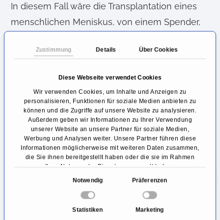
In diesem Fall wäre die Transplantation eines
menschlichen Meniskus, von einem Spender,
möglich (Allograft). Hierbei wird nach dem Tod
Zustimmung
Details
Über Cookies
der Meniskus des Organspenders, mit kleinen
Knochenblöcken, entfernt und in einer
Diese Webseite verwendet Cookies
Gewebebank aufbereitet und tiefgekühlt.
Wir verwenden Cookies, um Inhalte und Anzeigen zu
personalisieren, Funktionen für soziale Medien anbieten zu
Stimmt die Meniskusgröße mit der des
können und die Zugriffe auf unsere Website zu analysieren.
Außerdem geben wir Informationen zu Ihrer Verwendung
Patienten überein, kann dieses Transplantat per
unserer Website an unsere Partner für soziale Medien,
Arthroskopie
(Schlüssellochchirurgie)
Werbung und Analysen weiter. Unsere Partner führen diese
Informationen möglicherweise mit weiteren Daten zusammen,
eingebracht und über den Knochen fixiert
die Sie ihnen bereitgestellt haben oder die sie im Rahmen
Ihrer Nutzung der Dienste gesammelt haben.
werden.
E
Notwendig
Präferenzen
i
Für wen kommt eine
n
Meniskustransplantation in Frage?
Statistiken
Marketing
w