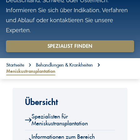
Deutschland, Schweiz oder Österreich.
o
Informieren Sie sich über Indikation, Verfahren
n
und Ablauf oder kontaktieren Sie unsere
t
Experten.
e
n
SPEZIALIST FINDEN
t
You are here:
Startseite
Behandlungen & Krankheiten
Meniskustransplantation
Übersicht
Spezialisten für
Meniskustransplantation
Informationen zum Bereich