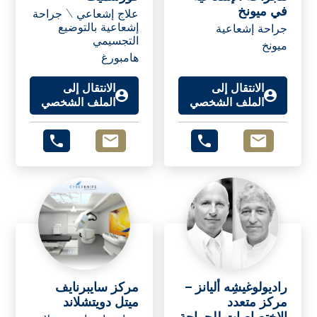
في ميونخ
علاج إشعاعي \ جراحة
إشعاعية بالتوضيع
جراحة إشعاعية
التجسيمي
ميونخ
هامبورغ
الانتقال إلى
الانتقال إلى
الملف الشخصي
الملف الشخصي
راديولوغيشِه أليانز –
مركز سايبرنايف
مركز متعدد
ميتل دويتشلاند