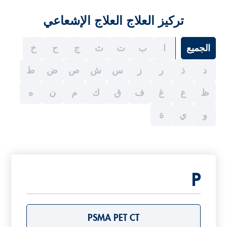
تركيز العلاج العلاج الإشعاعي
الجميع
ا
ب
ت
ث
ج
ح
خ
د
ذ
ر
ز
س
ش
ص
ض
ط
ظ
ع
غ
ف
ق
ك
م
ن
ه
و
ي
ة
P
PSMA PET CT