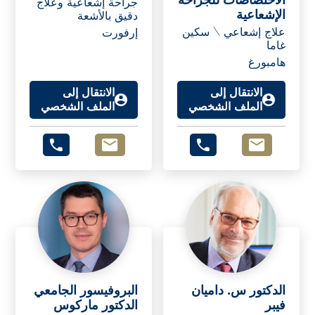
الاختصاصات للجراحة
جراحة إشعاعية وعلاج
الإشعاعية
دقيق بالأشعة
علاج إشعاعي \ سكين
إرفورت
غاما
هامبورغ
الانتقال إلى
الانتقال إلى
الملف الشخصي
الملف الشخصي
الدكتور س. داميان
البروفيسور الجامعي
فيبر
الدكتور ماركوس