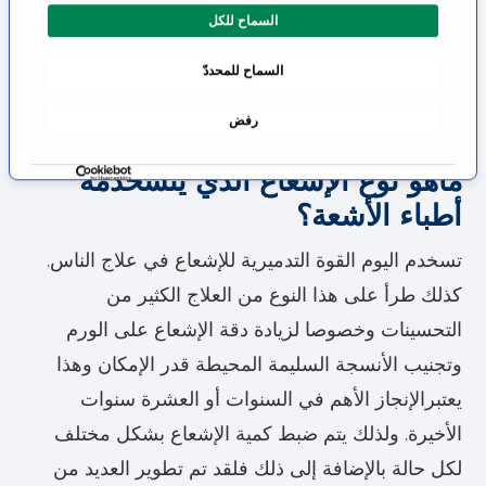
مسمار الكعب
السماح للكل
ل
التهاب المفاصل
م
السماح للمحددّ
تكلس الأنسجة الناعمة
و
ا
رفض
ف
ق
ماهو نوع الإشعاع الذي يتسخدمه
ة
أطباء الأشعة؟
تسخدم اليوم القوة التدميرية للإشعاع في علاج الناس.
كذلك طرأ على هذا النوع من العلاج الكثير من
التحسينات وخصوصا لزيادة دقة الإشعاع على الورم
وتجنيب الأنسجة السليمة المحيطة قدر الإمكان وهذا
يعتبرالإنجاز الأهم في السنوات أو العشرة سنوات
الأخيرة. ولذلك يتم ضبط كمية الإشعاع بشكل مختلف
لكل حالة بالإضافة إلى ذلك فلقد تم تطوير العديد من