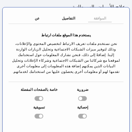
علاج الأمراض السرطانية
الموافقة
التفاصيل
عن
سرطان الصدر
سطران البروتستات
يستخدم هذا الموقع ملفات ارتباط
سرطان الرئة
نحن نستخدم ملفات تعريف الارتباط لتخصيص المحتوى والإعلانات،
سرطان الأمعاء
وذلك لتوفير ميزات الشبكات الاجتماعية وتحليل الزيارات الواردة
إلينا. إضافةً إلى ذلك، فنحن نشارك المعلومات حول استخدامك
سرطان الكبد
لموقعنا مع شركائنا من الشبكات الاجتماعية وشركاء الإعلانات وتحليل
البيانات الذين يمكنهم إضافة هذه المعلومات إلى معلومات أخرى
سرطان البنكرياس
تقدمها لهم أو معلومات أخرى يحصلون عليها من استخدامك لخدماتهم.
سرطان المعدة
أورام الأنف والحنجرة
ا
ضرورية
خاصة بالصفحات المفضلة
أورام الدماغ
خ
ت
إحصائية
تسويقية
العلاج بالإشعاع في حالات الأمراض الإلتهابية والإنتكاسية
ي
ا
مرفق لاعب التنس
ر
ا