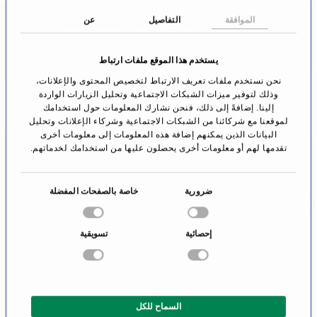
الملف الشخصي
الملف الشخصي
الموافقة
التفاصيل
عن
يستخدم هذا الموقع ملفات ارتباط
نحن نستخدم ملفات تعريف الارتباط لتخصيص المحتوى والإعلانات،
وذلك لتوفير ميزات الشبكات الاجتماعية وتحليل الزيارات الواردة
إلينا. إضافةً إلى ذلك، فنحن نشارك المعلومات حول استخدامك
لموقعنا مع شركائنا من الشبكات الاجتماعية وشركاء الإعلانات وتحليل
البيانات الذين يمكنهم إضافة هذه المعلومات إلى معلومات أخرى
تقدمها لهم أو معلومات أخرى يحصلون عليها من استخدامك لخدماتهم.
ا
ضرورية
خاصة بالصفحات المفضلة
البروفيسور الدكتور
الدكتور الجامعي
خ
نيلس أوليه شميدت
ألفريد هايدينبيرغر
ت
ريغينزبورغ
الجراحة الشعاعية \
إحصائية
تسويقية
ي
علم الأورام الشعاعي
ا
سالزبورغ
ر
الانتقال إلى
الانتقال إلى
ا
الملف الشخصي
الملف الشخصي
السماح للكل
ل