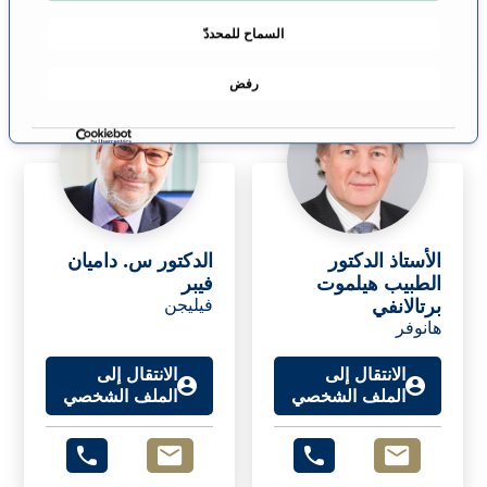
م
السماح للمحددّ
و
ا
رفض
ف
ق
ة
الأستاذ الدكتور
الدكتور س. داميان
الطبيب هيلموت
فيبر
برتالانفي
فيليجن
هانوفر
الانتقال إلى
الانتقال إلى
الملف الشخصي
الملف الشخصي