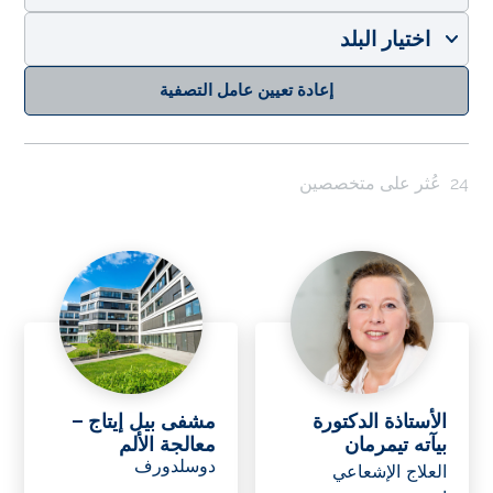
إعادة تعيين عامل التصفية
24
عُثر على متخصصين
الأستاذة الدكتورة
مشفى بيل إيتاج –
بيآته تيمرمان
معالجة الألم
دوسلدورف
العلاج الإشعاعي