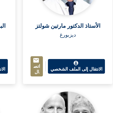
الأستاذ الدكتور مارتين شولتز
الب
ديزبورغ
اتص
الانتقال إلى الملف الشخصي
الا
ال