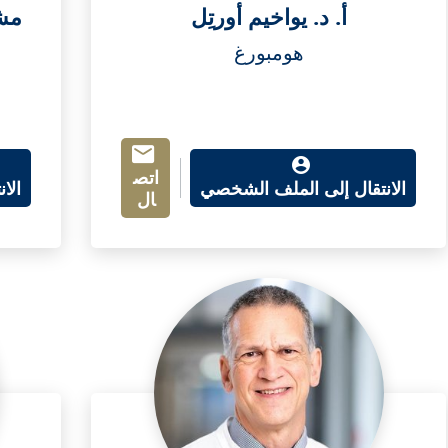
أ. د. يواخيم أورتِل
مشف
هومبورغ
اتص
الانتقال إلى الملف الشخصي
الا
ال