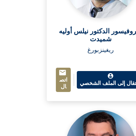
روفيسور الدكتور نيلس أوليه
شميدت
ريغينزبورغ
اتص
نتقال إلى الملف الشخصي
ال