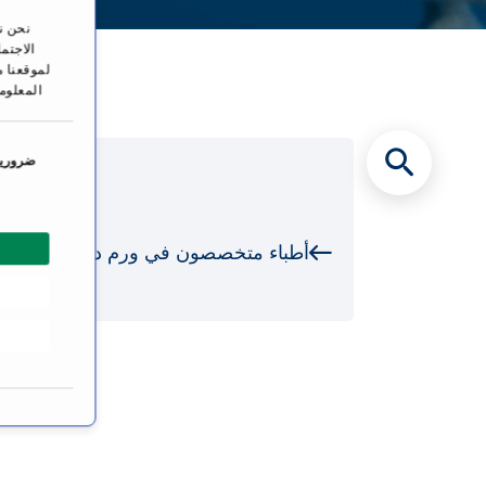
نحن ن
الاجتم
لموقعنا م
المعلوم
ا
خ
ضرورية
ت
ي
ا
أطباء متخصصون في ورم دبقي
ر
ا
ل
م
و
أط
ا
ف
ق
ة