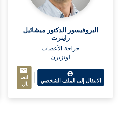
البروفيسور الدكتور ميشائيل
راينرت
جراحة الأعصاب
لوتزيرن
اتص
الانتقال إلى الملف الشخصي
ال