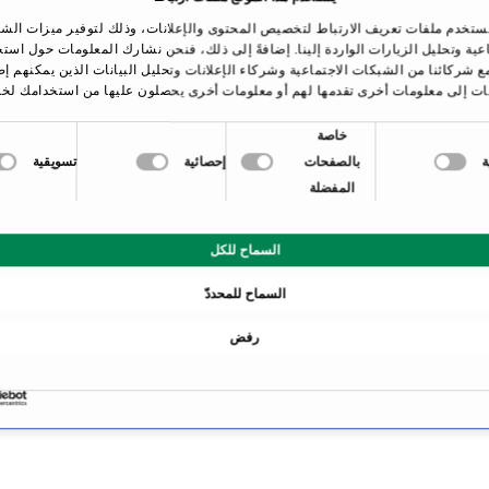
ستخدم ملفات تعريف الارتباط لتخصيص المحتوى والإعلانات، وذلك لتوفير ميزات الش
اعية وتحليل الزيارات الواردة إلينا. إضافةً إلى ذلك، فنحن نشارك المعلومات حول است
الصفحة الرئيسية
العلاجات والأمراض
ورم دبقي
ع شركائنا من الشبكات الاجتماعية وشركاء الإعلانات وتحليل البيانات الذين يمكنهم إ
ات إلى معلومات أخرى تقدمها لهم أو معلومات أخرى يحصلون عليها من استخدامك لخد
خاصة
بالصفحات
إحصائية
تسويقية
المفضلة
نظرة عامة
السماح للكل
السماح للمحددّ
رفض
باء متخصصون في ورم دبق