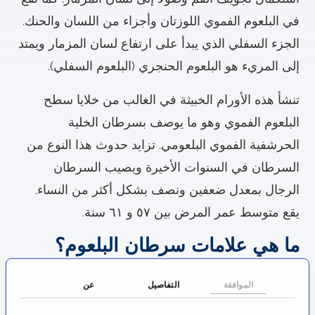
في البلعوم الفموي اللوزتان وأجزاء من اللسان والحنك.
الجزء السفلي الذي يبدأ على ارتفاع لسان المزمار ويمتد
إلى المريء هو البلعوم الحنجري (البلعوم السفلي).
تنشأ هذه الأورام الخبيثة في الغالب من خلايا سطح
البلعوم الفموي وهو ما يوصف بسرطان الخلية
الحرشفية الفموي البلعومي. تزايد حدوث هذا النوع من
السرطان في السنوات الأخيرة ويصيب السرطان
الرجال بمعدل ضعفين ونصف بشكل أكثر من النساء.
يقع متوسط عمر المرض بين ٥٧ و ٦١ سنة.
ما هي علامات سرطان البلعوم؟
يمكن بروز سرطان البلعوم الفموي عبر الأعراض التالية:
الموافقة
التفاصيل
عن
آلام حلق أو شكاوى في البلع أو بلع مؤلم أو اختلال البلع