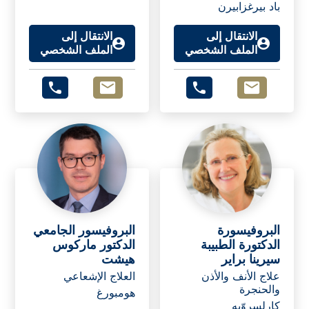
باد بيرغزابيرن
الانتقال إلى
الانتقال إلى
الملف الشخصي
الملف الشخصي
البروفيسورة
البروفيسور الجامعي
الدكتورة الطبيبة
الدكتور ماركوس
سيرينا براير
هيشت
علاج الأنف والأذن
العلاج الإشعاعي
والحنجرة
هومبورغ
كارلسروّيه