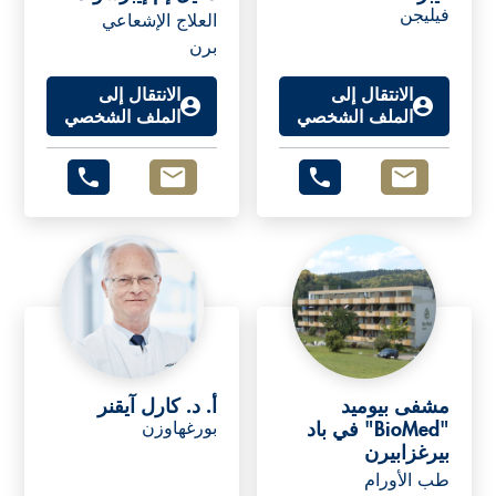
فيليجن
العلاج الإشعاعي
برن
الانتقال إلى
الانتقال إلى
الملف الشخصي
الملف الشخصي
مشفى بيوميد
أ. د. كارل آيقنر
"BioMed" في باد
بورغهاوزن
بيرغزابيرن
طب الأورام