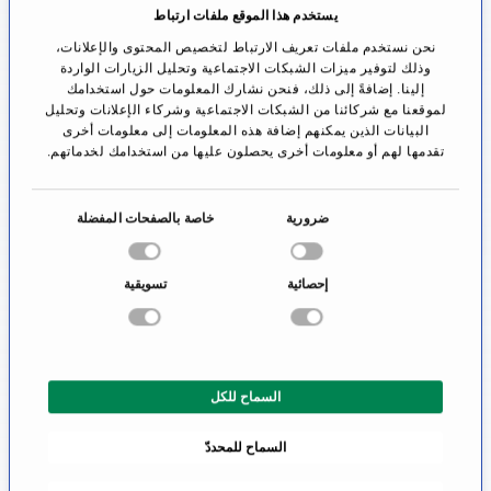
أو آلام الأذن أو مشاكل أثناء التحدث. كما قد يسبب الورم
يستخدم هذا الموقع ملفات ارتباط
شعوراً بالضيق أو الغصة بالحلق.
نحن نستخدم ملفات تعريف الارتباط لتخصيص المحتوى والإعلانات،
وذلك لتوفير ميزات الشبكات الاجتماعية وتحليل الزيارات الواردة
إلينا. إضافةً إلى ذلك، فنحن نشارك المعلومات حول استخدامك
نظراً لكون هذه الأعراض غير خاصة ونظراً لإمكانية
لموقعنا مع شركائنا من الشبكات الاجتماعية وشركاء الإعلانات وتحليل
حدوثها بسبب عدوى فيروسية أو بكتيرية في إطار نزلة
البيانات الذين يمكنهم إضافة هذه المعلومات إلى معلومات أخرى
تقدمها لهم أو معلومات أخرى يحصلون عليها من استخدامك لخدماتهم.
البرد، فإن تشخيص سرطان البلعوم يستغرق الكثير من
الوقت.
ا
ضرورية
خاصة بالصفحات المفضلة
خ
عوامل خطورة وأسباب
ت
إحصائية
تسويقية
في يومنا الحالي هناك ثلاث أسباب وعوامل خطورة
ي
ا
جوهرية لنشأة سرطان البلعوم الفموي. أول سببين هما
ر
الكحول واستهلاك التبغ نظراً للتلف الحاصل عبر التدخين
ا
السماح للكل
والكحول للخلايا السطحية لتجويف الفم مما يرفع
ل
م
مستوى خطورة انحطاط الخلوي الخبيث لهذه الخلايا. إن
السماح للمحددّ
و
خطورة الإصابة بسرطان البلعوم الفموي أعلى بثلاثين
ا