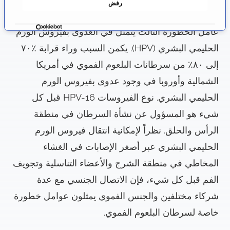
رفض
ضعف عندما يستهلك المرء الكثير من الكحول والتبغ.
ف
ق
عامل الخطورة الثالث يتمثل في العدوى بفيروس الورم
ة
الحليمي البشري (HPV). يكمن السبب وراء قرابة ٪٧٠
إلى ٨٠٪ من سرطانات البلعوم الفموي في أمريكا
الشمالية وأوروبا في وجود عدوى بفيروس الورم
الحليمي البشري. نوع الفيروسات HPV-16 قبل كل
شيء هو المسؤول عن نشأة السرطان في منطقة
الرأس والحلق. نظراً لإمكانية انتقال فيروس الورم
الحليمي البشري عبر أصغر الإصابات في الغشاء
المخاطي في منطقة الشرج والأعضاء التناسلية وتجويف
الفم قبل كل شيء، فإن الاتصال الجنسي مع عدة
شركاء مختلفين والجنس الفموي يمثلون عوامل خطورة
خاصة لسرطان البلعوم الفموي.