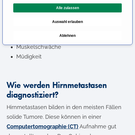
l
Sehstörungen
Alle zulassen
i
g
Visusminderung
Auswahl erlauben
u
Sensibilitätsstörungen und -verlust an
n
Ablehnen
bestimmten Körperteilen
g
s
Muskelschwäche
a
Müdigkeit
u
s
w
a
Wie werden Hirnmetastasen
h
diagnostiziert?
l
Hirnmetastasen bilden in den meisten Fällen
solide Tumore. Diese können in einer
Computertomographie (CT)
Aufnahme gut