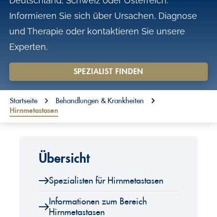
Deutschland, Schweiz oder Österreich.
o
Informieren Sie sich über Ursachen, Diagnose
n
und Therapie oder kontaktieren Sie unsere
t
Experten.
e
n
SPEZIALIST FINDEN
t
You are here:
Startseite
Behandlungen & Krankheiten
Hirnmetastasen
Übersicht
Spezialisten für Hirnmetastasen
Informationen zum Bereich
Hirnmetastasen