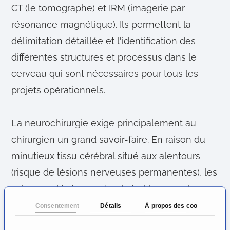
CT (le tomographe) et IRM (imagerie par
résonance magnétique). Ils permettent la
délimitation détaillée et l'identification des
différentes structures et processus dans le
cerveau qui sont nécessaires pour tous les
projets opérationnels.
La neurochirurgie exige principalement au
chirurgien un grand savoir-faire. En raison du
minutieux tissu cérébral situé aux alentours
(risque de lésions nerveuses permanentes), les
vaisseaux légèrement vulnérables avec le
risque d'hémorragie cérébrale doivent être
Consentement
Détails
À propos des cookies
prises avec un soin extrême et d'une main