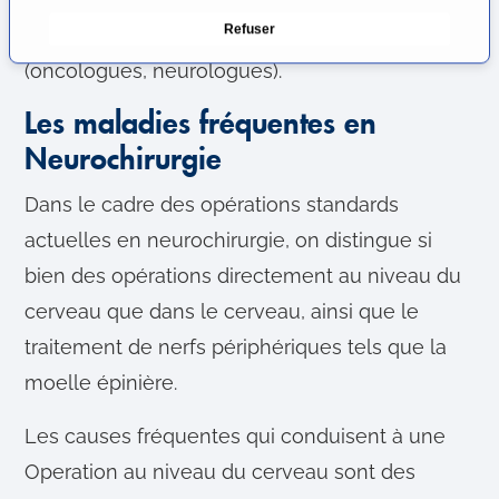
u
Refuser
(neuroradiologue) et après l’opération
c
o
(oncologues, neurologues).
n
s
Les maladies fréquentes en
e
Neurochirurgie
n
t
Dans le cadre des opérations standards
e
actuelles en neurochirurgie, on distingue si
m
bien des opérations directement au niveau du
e
n
cerveau que dans le cerveau, ainsi que le
t
traitement de nerfs périphériques tels que la
moelle épinière.
Les causes fréquentes qui conduisent à une
Operation au niveau du cerveau sont des