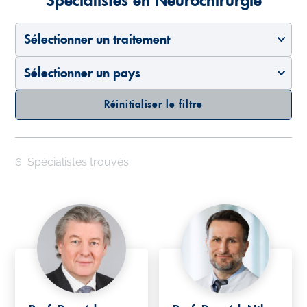
Spécialistes en Neurochirurgie
Sélectionner un traitement
Sélectionner un pays
Réinitialiser le filtre
6
Spécialistes trouvés