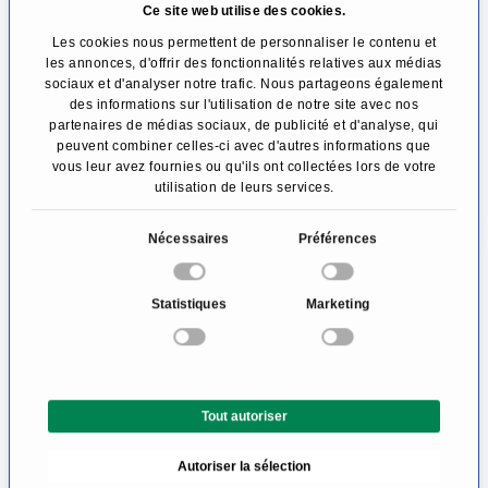
Ce site web utilise des cookies.
ferme. A cet effet, ont été mis au point des
Les cookies nous permettent de personnaliser le contenu et
instruments spéciaux, les plus petites pinces,
les annonces, d'offrir des fonctionnalités relatives aux médias
aiguilles, crochets, etc., pour effectuer des
sociaux et d'analyser notre trafic. Nous partageons également
des informations sur l'utilisation de notre site avec nos
opérations neurochirurgicales les plus précises
partenaires de médias sociaux, de publicité et d'analyse, qui
peuvent combiner celles-ci avec d'autres informations que
et laisser neuroradiologie si possible les nerfs
vous leur avez fournies ou qu'ils ont collectées lors de votre
utilisation de leurs services.
du cerveau intacts (en bonne santé).
S
Nécessaires
Préférences
Le plus important dans le département de la
é
neurochirurgie est également la coopération
l
Statistiques
Marketing
interdisciplinaire avec les autres départements
e
c
tels que le département de neurologie,
t
psychiatrie ou d’oncologie. Ces derniers sont
i
en partie des constituants importants pour un
Tout autoriser
o
n
diagnostic (des neurologues, des psychiatres,
Autoriser la sélection
d
des neuroradiologues), pendant l’opération