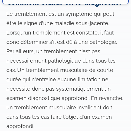
Comment établit-on le diagnostic?
o
n
Le tremblement est un symptôme qui peut
s
être le signe d'une maladie sous-jacente.
e
Lorsqu'un tremblement est constaté, il faut
n
t
donc déterminer s'il est dû à une pathologie.
e
Par ailleurs, un tremblement n'est pas
m
nécessairement pathologique dans tous les
e
n
cas. Un tremblement musculaire de courte
t
durée qui n'entraîne aucune limitation ne
nécessite donc pas systématiquement un
examen diagnostique approfondi. En revanche,
un tremblement musculaire invalidant doit
dans tous les cas faire l'objet d'un examen
approfondi.