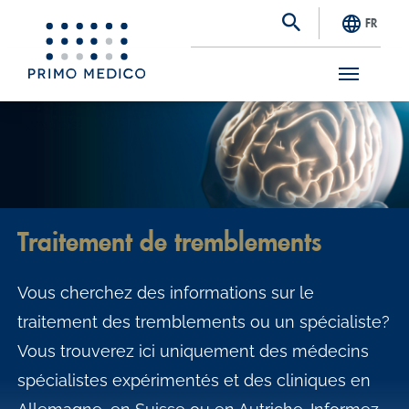
FR
S
k
i
p
t
Traitement de tremblements
o
m
Vous cherchez des informations sur le
a
traitement des tremblements ou un spécialiste?
i
Vous trouverez ici uniquement des médecins
n
spécialistes expérimentés et des cliniques en
c