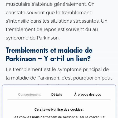
musculaire s'atténue généralement. On
constate souvent que le tremblement
s'intensifie dans les situations stressantes. Un
tremblement de repos est souvent dû au
syndrome de Parkinson.
Tremblements et maladie de
Parkinson – Y a-t-il un lien?
Le tremblement est le symptôme principal de
la maladie de Parkinson, c'est pourquoi on peut
clairement parler d'un lien dans ce cas. On
observe généralement un tremblement au
Consentement
Détails
À propos des cookies
repos qui s'atténue ou disparaît lorsque les
Ce site web utilise des cookies.
patients effectuent un mouvement volontaire.
Les cookies nous permettent de personnaliser le contenu et