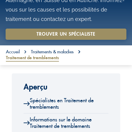
Allemagne, en Suisse ou en Autriche. Informez-
o
vous sur les causes et les possibilités de
n
traitement ou contactez un expert.
t
e
TROUVER UN SPÉCIALISTE
n
You are here:
t
Accueil
Traitements & maladies
Traitement de tremblements
Aperçu
Spécialistes en Traitement de
tremblements
Informations sur le domaine
Traitement de tremblements