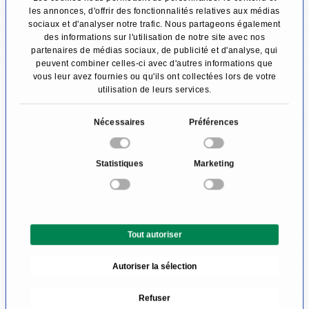
Parmi les autres symptômes de la maladie, on
les annonces, d'offrir des fonctionnalités relatives aux médias
sociaux et d'analyser notre trafic. Nous partageons également
trouve une lenteur des mouvements, une
des informations sur l'utilisation de notre site avec nos
augmentation du tonus musculaire et une
partenaires de médias sociaux, de publicité et d'analyse, qui
peuvent combiner celles-ci avec d'autres informations que
instabilité lors de la marche en position debout.
vous leur avez fournies ou qu'ils ont collectées lors de votre
utilisation de leurs services.
Cela est dû à un déficit en dopamine dans le
cerveau, qui perturbe la coordination des
S
Nécessaires
Préférences
mouvements.
é
l
Statistiques
Marketing
Cependant, la maladie de Parkinson n’est
e
c
qu’une cause parmi tant d’autres pouvant être à
t
l’origine d’un tremblement. En principe, un
i
Tout autoriser
diagnostic approfondi doit donc toujours être
o
n
réalisé en cas d’apparition d’un tremblement
Autoriser la sélection
d
musculaire inhabituel.
u
Refuser
c