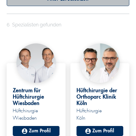
6
Spezialisten gefunden
Zentrum für
Hüftchirurgie der
Hüftchirurgie
Orthoparc Klinik
Wiesbaden
Köln
Hüftchirurgie
Hüftchirurgie
Wiesbaden
Köln
Zum Profil
Zum Profil