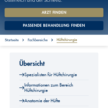
Österreich und der Schweiz.
o
n
ARZT FINDEN
t
PASSENDE BEHANDLUNG FINDEN
e
n
You are here:
Hüftchirurgie
Startseite
Fachbereiche
t
Übersicht
Spezialisten für Hüftchirurgie
Informationen zum Bereich
Hüftchirurgie
Anatomie der Hüfte