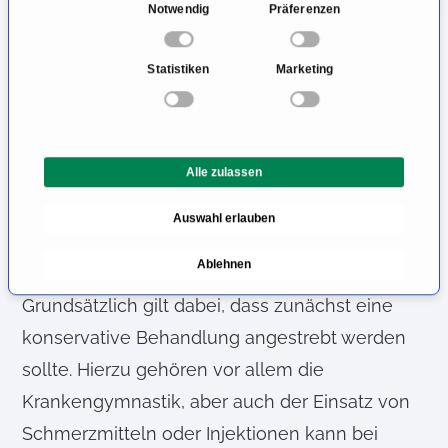
Schmerzen in der Hüfte sollten zunächst einer
E
Notwendig
Präferenzen
i
ausführlichen Diagnostik unterzogen werden,
n
um die Ursache der Beschwerden ermitteln zu
Statistiken
Marketing
w
können. Dabei kommen neben der
i
l
körperlichen Untersuchung des Hüftgelenkes
l
auch verschiedene bildgebende Verfahren
Alle zulassen
i
zum Einsatz. Konnte der Grund für die
g
Auswahl erlauben
u
Beschwerden dann gefunden werden, muss
n
eine geeignete Therapie eingeleitet werden.
Ablehnen
g
s
Grundsätzlich gilt dabei, dass zunächst eine
a
konservative Behandlung angestrebt werden
u
s
sollte. Hierzu gehören vor allem die
w
Krankengymnastik, aber auch der Einsatz von
a
Schmerzmitteln oder Injektionen kann bei
h