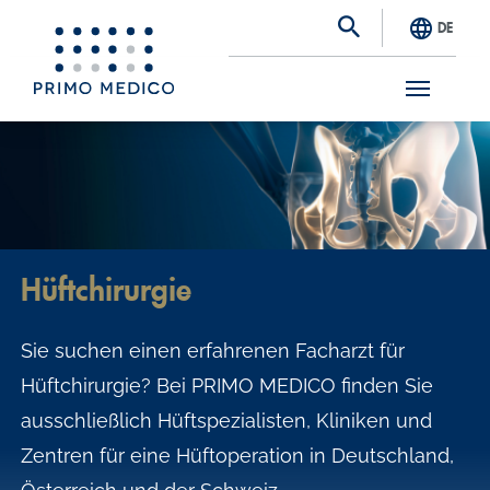
DE
S
k
i
p
t
Hüftchirurgie
o
m
Sie suchen einen erfahrenen Facharzt für
a
Hüftchirurgie? Bei PRIMO MEDICO finden Sie
i
ausschließlich Hüftspezialisten, Kliniken und
n
Zentren für eine Hüftoperation in Deutschland,
c