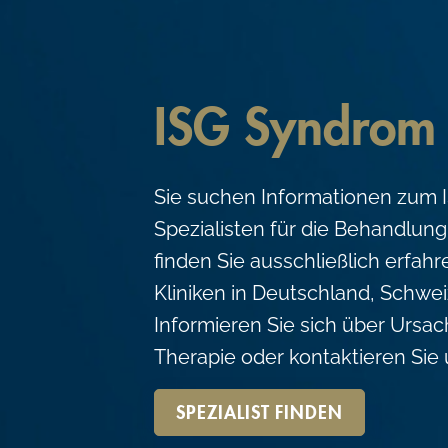
c
o
n
t
ISG Syndrom
e
n
Sie suchen Informationen zum
t
Spezialisten für die Behandlung
finden Sie ausschließlich erfah
Kliniken in Deutschland, Schwei
Informieren Sie sich über Ursa
Therapie oder kontaktieren Sie
SPEZIALIST FINDEN