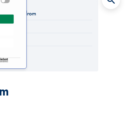
ich ISG Syndrom
g
om