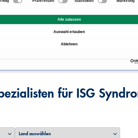
endig
Präferenzen
Statistiken
Marketing
Informationen zum Bere
Alle zulassen
Ursachen und Symptome
Auswahl erlauben
iert?
ISG Syndrom Behandlun
Ablehnen
alisten bei ISG Syndrom?
pezialisten für ISG Syndr