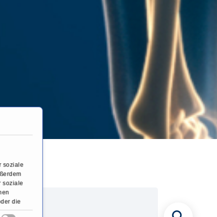
m
 soziale
Außerdem
 soziale
onen
oder die