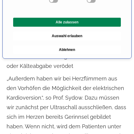
i
elektrophysiologischen Untersuchung (EPU)
l
l
in Ablationsbereitschaft: Per Katheter werden
Alle zulassen
i
die Stellen im Herzen oder in den
g
Auswahl erlauben
angrenzenden Lungengefäßen, die den
u
n
rasenden Herzschlag auslösen, ermittelt und
Ablehnen
g
die krankhaften Leitungsbahnen durch Strom-
s
oder Kälteabgabe verödet
a
u
„Außerdem haben wir bei Herzflimmern aus
s
den Vorhöfen die Möglichkeit der elektrischen
w
a
Kardioversion.“, so Prof. Sydow. Dazu müssen
h
wir zunächst per Ultraschall ausschließen, dass
l
sich im Herzen bereits Gerinnsel gebildet
haben. Wenn nicht, wird dem Patienten unter