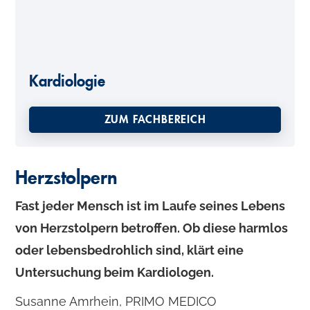
o
n
t
e
Kardiologie
n
ZUM FACHBEREICH
t
Herzstolpern
Fast jeder Mensch ist im Laufe seines Lebens
von Herzstolpern betroffen. Ob diese harmlos
oder lebensbedrohlich sind, klärt eine
Untersuchung beim Kardiologen.
Susanne Amrhein, PRIMO MEDICO