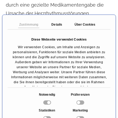
durch eine gezielte Medikamentengabe die
Ursache der Herzrhythmusstörungen
beheben“, erklärt Prof. Sydow. „Dies gilt zum
Zustimmung
Details
Über Cookies
Beispiel bei Veränderungen in der
Blutzusammensetzung, bei einer
Diese Webseite verwendet Cookies
Elektrolytstörung oder einer
Wir verwenden Cookies, um Inhalte und Anzeigen zu
personalisieren, Funktionen für soziale Medien anbieten zu
Schilddrüsenerkrankung. Für den Fall, dass wir
können und die Zugriffe auf unsere Website zu analysieren.
Außerdem geben wir Informationen zu Ihrer Verwendung
keine behebbare Ursache für den zu
unserer Website an unsere Partner für soziale Medien,
langsamen Herzschlag finden und der Patient
Werbung und Analysen weiter. Unsere Partner führen diese
Informationen möglicherweise mit weiteren Daten zusammen,
darunter symptomatisch ist, kann ein
die Sie ihnen bereitgestellt haben oder die sie im Rahmen
Ihrer Nutzung der Dienste gesammelt haben.
Schrittmacher die Herzfrequenz korrigieren.“
E
Notwendig
Präferenzen
Bei schnellen, tachykarden
i
n
Herzrhythmusstörungen, gibt es außerdem die
Statistiken
Marketing
w
Möglichkeit der Verödungstherapie, einer sog.