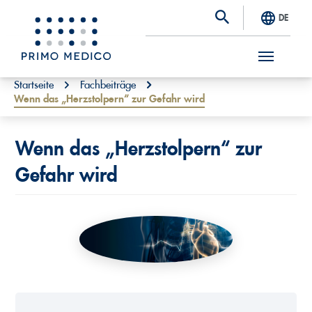
DE
S
You are here:
Startseite
Fachbeiträge
Wenn das „Herzstolpern“ zur Gefahr wird
k
i
p
Wenn das „Herzstolpern“ zur
t
Gefahr wird
o
m
a
i
n
c