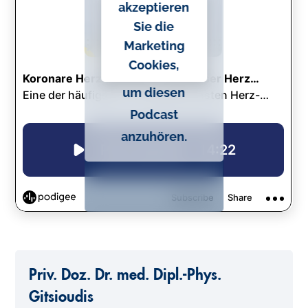
akzeptieren
o
Sie die
n
Marketing
t
Cookies,
e
um diesen
n
Podcast
t
anzuhören.
Priv. Doz. Dr. med. Dipl.-Phys.
Gitsioudis