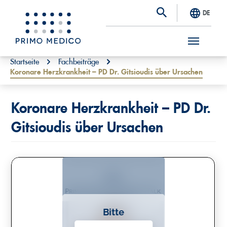
DE
S
You are here:
Startseite
Fachbeiträge
Koronare Herzkrankheit – PD Dr. Gitsioudis über Ursachen
k
i
p
Koronare Herzkrankheit – PD Dr.
t
Gitsioudis über Ursachen
o
m
a
i
n
Bitte
c