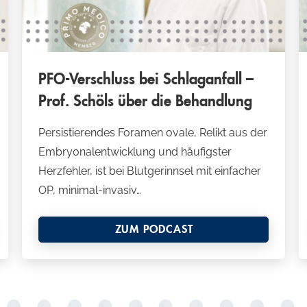
w
a
h
l
PFO-Verschluss bei Schlaganfall –
Prof. Schöls über die Behandlung
Persistierendes Foramen ovale, Relikt aus der
Embryonalentwicklung und häufigster
Herzfehler, ist bei Blutgerinnsel mit einfacher
OP, minimal-invasiv…
ZUM PODCAST