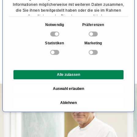
Informationen möglicherweise mit weiteren Daten zusammen,
Kathetertherapie.
die Sie ihnen bereitgestellt haben oder die sie im Rahmen
Ihrer Nutzung der Dienste gesammelt haben.
Jetzt reinhören und erfahren, was unser Herz
E
Notwendig
Präferenzen
wirklich braucht – für ein gesundes Leben mit
i
starken Gefäßen!
n
Statistiken
Marketing
w
i
l
Fachbeiträge zum Thema
l
Interventionelle Kardiologie
Alle zulassen
i
g
Auswahl erlauben
u
PODCAST
n
Ablehnen
g
s
a
u
s