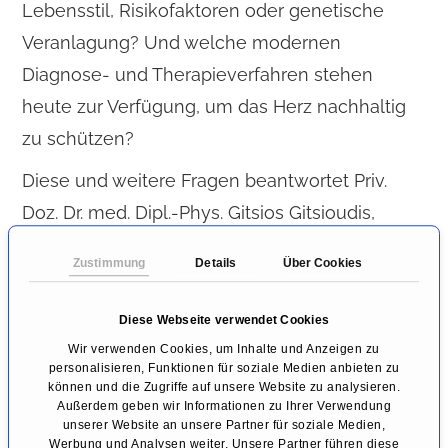
Lebensstil, Risikofaktoren oder genetische
Veranlagung? Und welche modernen
Diagnose- und Therapieverfahren stehen
heute zur Verfügung, um das Herz nachhaltig
zu schützen?
Diese und weitere Fragen beantwortet Priv.
Doz. Dr. med. Dipl.-Phys. Gitsios Gitsioudis,
Chefarzt der Klinik für Innere Medizin mit
Zustimmung
Details
Über Cookies
Schwerpunkt Kardiologie, Angiologie und
Internistische Intensivmedizin am Karl-Olga-
Diese Webseite verwendet Cookies
Krankenhaus Stuttgart. Als erfahrener Spezialist
Wir verwenden Cookies, um Inhalte und Anzeigen zu
personalisieren, Funktionen für soziale Medien anbieten zu
für
interventionelle Kardiologie
gibt er
können und die Zugriffe auf unsere Website zu analysieren.
spannende Einblicke in die aktuelle
Außerdem geben wir Informationen zu Ihrer Verwendung
unserer Website an unsere Partner für soziale Medien,
Herzmedizin – von der Früherkennung bis zur
Werbung und Analysen weiter. Unsere Partner führen diese