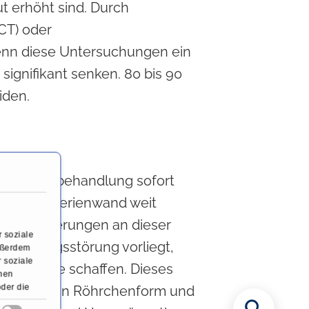
ut erhöht sind. Durch
CT) oder
enn diese Untersuchungen ein
signifikant senken. 80 bis 90
iden.
r Notfallbehandlung sofort
 in der Arterienwand weit
urch Ablagerungen an dieser
 soziale
rchblutungsstörung vorliegt,
Außerdem
 soziale
s“ Abhilfe schaffen. Dieses
onen
oder die
piraldraht in Röhrchenform und