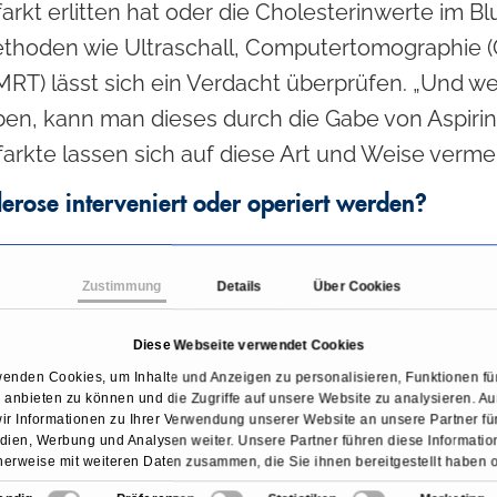
rkt erlitten hat oder die Cholesterinwerte im Bl
hoden wie Ultraschall, Computertomographie (
T) lässt sich ein Verdacht überprüfen. „Und w
ben, kann man dieses durch die Gabe von Aspirin 
arkte lassen sich auf diese Art und Weise verme
erose interveniert oder operiert werden?
Beim Riss einer Blutbahn muss im Rahmen de
Zustimmung
Details
Über Cookies
interveniert werden. Sind die Veränderungen
Diese Webseite verwendet Cookies
fortgeschritten und hat sich die Blutbahn d
wenden Cookies, um Inhalte und Anzeigen zu personalisieren, Funktionen für
Stelle bereits stark verengt, so dass eine Du
anbieten zu können und die Zugriffe auf unsere Website zu analysieren. 
ir Informationen zu Ihrer Verwendung unserer Website an unsere Partner für
kann das Einsetzen eines sogenannten „Stent
ien, Werbung und Analysen weiter. Unsere Partner führen diese Informati
erweise mit weiteren Daten zusammen, die Sie ihnen bereitgestellt haben 
medizinische Implantat besteht aus einem S
sie im Rahmen Ihrer Nutzung der Dienste gesammelt haben.