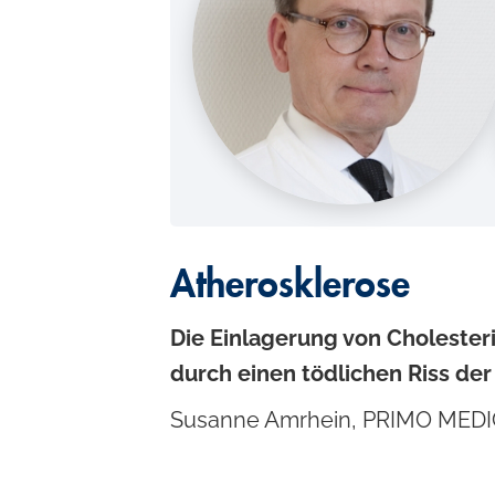
c
o
n
t
e
n
t
Atherosklerose
Die Einlagerung von Cholesteri
durch einen tödlichen Riss der
Susanne Amrhein, PRIMO MED