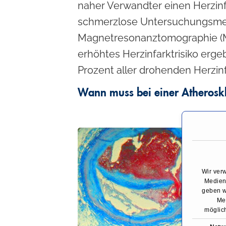
naher Verwandter einen Herzinfa
schmerzlose Untersuchungsmet
Magnetresonanztomographie (MR
erhöhtes Herzinfarktrisiko erge
Prozent aller drohenden Herzinf
Wann muss bei einer Atheroskl
Wir ver
Medien 
geben w
Med
möglich
E