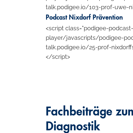
l
talk.podigee.io/103-prof-uwe-
Podcast Nixdorf Prävention
<script class="podigee-podcast-
player/javascripts/podigee-pod
talk.podigee.io/25-prof-nixdo
</script>
Fachbeiträge z
Diagnostik