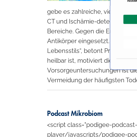
Notw
i
gebe es zahlreiche, vielverspre
n
CT und Ischämie-detektierende
w
i
Bereiche. Gegen die Entzündung
l
Antikörper eingesetzt. Die wich
l
Lebensstils“, betont Prof. Nixd
i
g
heilbar ist, motiviert die mei
u
Vorsorgeuntersuchungen ist di
n
Vermeidung der häufigsten Tod
g
s
a
u
s
Podcast Mikrobiom
w
<script class="podigee-podcast-
a
h
player/javascripts/podigee-pod