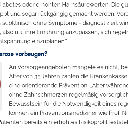
abetes oder erhöhten Harnsäurewerten. Die gute
ppt und sogar rückgängig gemacht werden. Vorau
 subklinisch ohne Symptome - diagnostiziert wir
rn, also u.a. ihre Ernährung anzupassen, sich re
ntspannung einzuplanen.“
erose vorbeugen?
An Vorsorgeangeboten mangele es nicht, beto
Alter von 35 Jahren zahlen die Krankenkasse
eine orientierende Prävention. „Aber währe
ohne Zahnschmerzen regelmäßig vorsorglich
Bewusstsein für die Notwendigkeit eines re
können ein Präventionsmediziner wie Prof. Ni
atienten bereits ein erhöhtes Risikoprofil festst