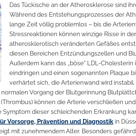
Das Tückische an der Atherosklerose sind i
Während des Entstehungsprozesses der Ather
lange Zeit völlig problemlos – bis die Arterie
Stressreaktionen können winzige Risse in d
atherosklerotisch veränderten Gefäßes ents
diesen Bereichen Entzündungszellen und Blu
Außerdem kann das „böse“ LDL-Cholesterin 
eindringen und einen sogenannten Plaque bi
verhärtet sich, die Arterienwand wird instabil
n normalen Vorgang der Blutgerinnung Blutplätt
l (Thrombus) können die Arterie verschließen und
te Symptom dieser schleichenden Erkrankung kann
 für Vorsorge, Prävention und Diagnostik
in Düsse
teigt mit zunehmendem Alter. Besonders gefährd