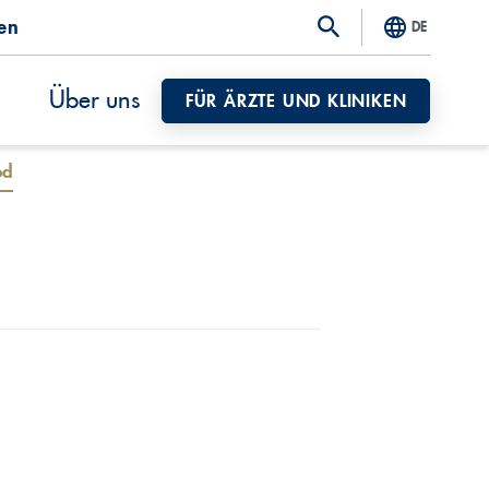
ten
DE
Über uns
FÜR ÄRZTE UND KLINIKEN
od