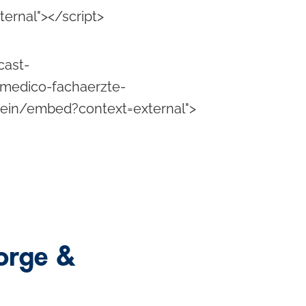
ernal"></script>
cast-
momedico-fachaerzte-
tsein/embed?context=external">
orge &