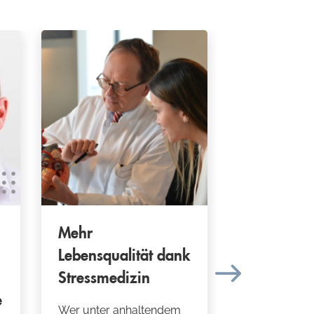
Mehr
Schonend
Lebensqualität dank
schmerzlo
Stressmedizin
Präventio
e
Wer unter anhaltendem
Moderne Dia