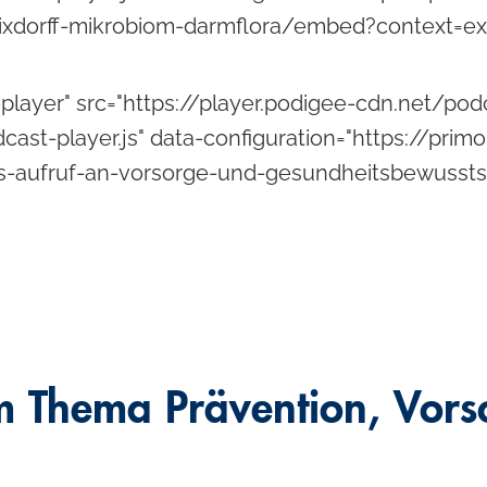
nixdorff-mikrobiom-darmflora/embed?context=ext
player" src="https://player.podigee-cdn.net/pod
cast-player.js" data-configuration="https://pri
rffs-aufruf-an-vorsorge-und-gesundheitsbewuss
um Thema
Prävention, Vors