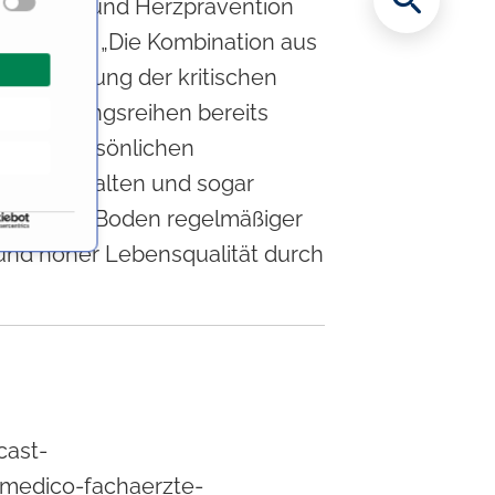
der Gefäß- und Herzprävention
 Nixdorff. „Die Kombination aus
 Bestimmung der kritischen
 Forschungsreihen bereits
ung des persönlichen
ose aufzuhalten und sogar
il auf dem Boden regelmäßiger
und hoher Lebensqualität durch
cast-
momedico-fachaerzte-