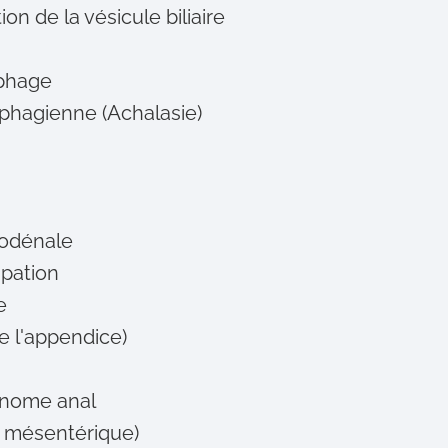
ion de la vésicule biliaire
ophage
ophagienne (Achalasie)
uodénale
ipation
e
e l'appendice)
inome anal
us mésentérique)