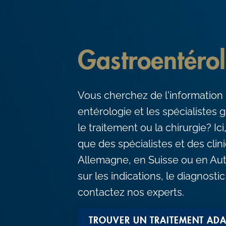
c
o
n
Gastroentéro
t
e
n
Vous cherchez de l'information 
t
entérologie et les spécialistes 
le traitement ou la chirurgie? Ic
que des spécialistes et des cli
Allemagne, en Suisse ou en Aut
sur les indications, le diagnostic
contactez nos experts.
TROUVER UN TRAITEMENT ADA