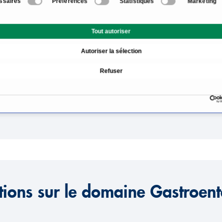
ssaires
Préférences
Statistiques
Marketing
térologie
Que signifie la gastro-en
Tout autoriser
s les cliniques de
Quand faut-il consulter u
Autoriser la sélection
Refuser
es gastro-intestinales?
Gastro-entérologie Optio
pécialisés en gastro-
Principaux traitements G
 et en Suisse?
tions sur le domaine Gastroent