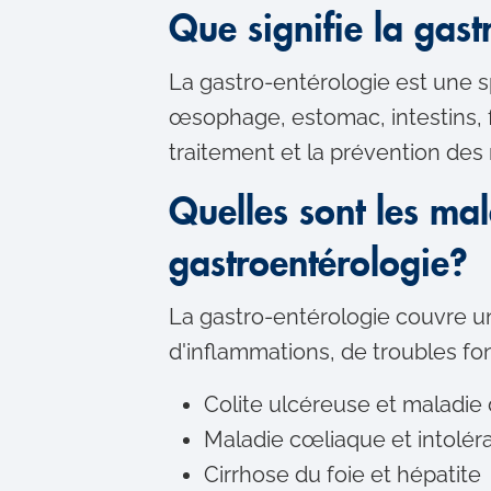
m
Que signifie la gast
e
n
La gastro-entérologie est une sp
t
œsophage, estomac, intestins, fo
traitement et la prévention des
Quelles sont les mal
gastroentérologie?
La gastro-entérologie couvre un
d'inflammations, de troubles f
Colite ulcéreuse et maladie
Maladie cœliaque et intolér
Cirrhose du foie et hépatite