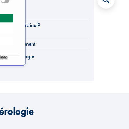
térologie?
n gastro-intestinal?
ns de traitement
astroentérologie
érologie