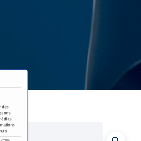
r des
ageons
 médias
ormations
eurs