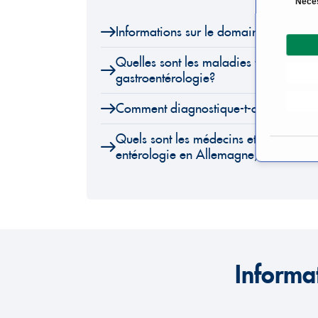
Néce
é
Informations sur le domaine Gastroen
l
e
Quelles sont les maladies traitées dan
c
gastroentérologie?
t
i
Comment diagnostique-t-on les maladi
o
n
Quels sont les médecins et cliniques s
d
entérologie en Allemagne, en Autriche
u
c
o
n
s
e
Informa
n
t
e