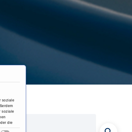
 soziale
Außerdem
 soziale
onen
oder die