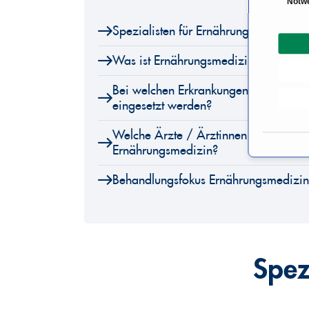
Notw
i
Spezialisten für Ernährungsmedizin
n
w
Was ist Ernährungsmedizin?
i
l
Bei welchen Erkrankungen kann die 
l
eingesetzt werden?
i
g
Welche Ärzte / Ärztinnen sind Spezial
u
Ernährungsmedizin?
n
Behandlungsfokus Ernährungsmedizin
g
s
a
u
s
Spez
w
a
h