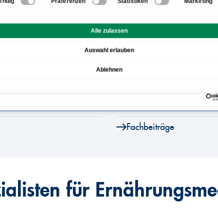
endig
Präferenzen
Statistiken
Marketing
Informationen zum Bere
Alle zulassen
Was ist eine gesunde Er
Auswahl erlauben
Ernährungsmedizin
Wie läuft die ernährung
Ablehnen
isten für
Wo finde ich einen erfa
Fachbeiträge
ialisten für Ernährungsme