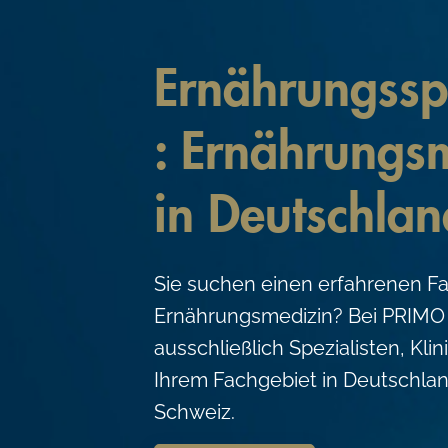
c
o
Ernährungsspe
n
t
: Ernährungs
e
n
in Deutschlan
t
Sie suchen einen erfahrenen Fa
Ernährungsmedizin? Bei PRIMO
ausschließlich Spezialisten, Kli
Ihrem Fachgebiet in Deutschlan
Schweiz.