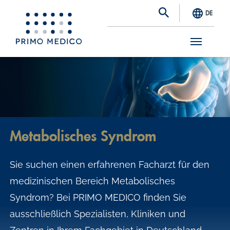
DE
S
k
i
p
t
Metabolisches Syndrom
o
m
Sie suchen einen erfahrenen Facharzt für den
a
medizinischen Bereich Metabolisches
i
Syndrom? Bei PRIMO MEDICO finden Sie
n
ausschließlich Spezialisten, Kliniken und
c