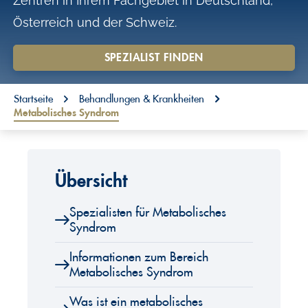
Zentren in Ihrem Fachgebiet in Deutschland,
o
Österreich und der Schweiz.
n
t
SPEZIALIST FINDEN
e
You are here:
n
Startseite
Behandlungen & Krankheiten
Metabolisches Syndrom
t
Übersicht
Spezialisten für Metabolisches
Syndrom
Informationen zum Bereich
Metabolisches Syndrom
Was ist ein metabolisches