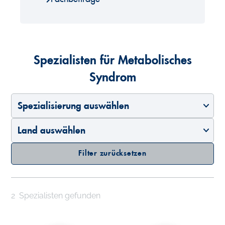
Spezialisten für Metabolisches
Syndrom
Spezialisierung auswählen
Land auswählen
Filter zurücksetzen
2
Spezialisten gefunden