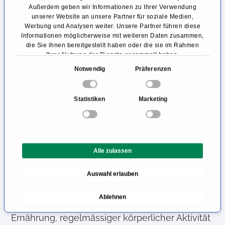
Syndrom behandeln?
Außerdem geben wir Informationen zu Ihrer Verwendung
unserer Website an unsere Partner für soziale Medien,
Die einzige kausale Behandlungsstrategie, mit
Werbung und Analysen weiter. Unsere Partner führen diese
Informationen möglicherweise mit weiteren Daten zusammen,
der die Ursache des metabolischen Syndroms
die Sie ihnen bereitgestellt haben oder die sie im Rahmen
Ihrer Nutzung der Dienste gesammelt haben.
beseitigt wird, ist die Gewichtsreduktion. Alle
E
Notwendig
Präferenzen
übrigen Therapieoptionen wirken lediglich
i
symptomatisch und dienen der
n
Statistiken
Marketing
w
Schadensbegrenzung. So lassen sich
i
Bluthochdruck, Insulinresistenz und erhöhte
l
Blutfettwerte zwar medikamentös behandeln,
l
Alle zulassen
i
jedoch kratzen derartige Therapiemassnahmen
g
nur an der Oberfläche der Problematik. Die
Auswahl erlauben
u
beste Prognose zeigt ein nachhaltiger
n
Ablehnen
g
Lebensstilwandel mit ausgewogener
s
Ernährung, regelmässiger körperlicher Aktivität
a