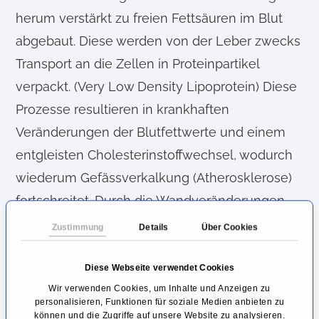
herum verstärkt zu freien Fettsäuren im Blut
abgebaut. Diese werden von der Leber zwecks
Transport an die Zellen in Proteinpartikel
verpackt. (Very Low Density Lipoprotein) Diese
Prozesse resultieren in krankhaften
Veränderungen der Blutfettwerte und einem
entgleisten Cholesterinstoffwechsel, wodurch
wiederum Gefässverkalkung (Atherosklerose)
fortschreitet. Durch die Wandveränderungen
im Gefässsytem steigt der Blutdruck langfristig
Zustimmung
Details
Über Cookies
an. Dadurch vervielfacht sich das Risiko für
Herzinfarkte und Schlaganfälle signifikant.
Diese Webseite verwendet Cookies
Wir verwenden Cookies, um Inhalte und Anzeigen zu
Wie kann man ein metabolisches
personalisieren, Funktionen für soziale Medien anbieten zu
können und die Zugriffe auf unsere Website zu analysieren.