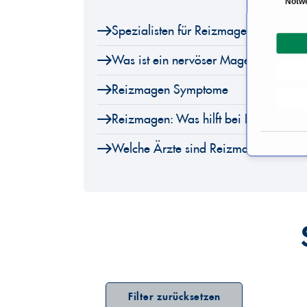
Notw
i
Spezialisten für Reizmagen
n
w
Was ist ein nervöser Magen?
i
l
Reizmagen Symptome
l
i
Reizmagen: Was hilft bei Reizmagen
g
u
Welche Ärzte sind Reizmagen Spezial
n
g
s
a
u
s
w
a
h
Filter zurücksetzen