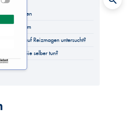
ich Reizmagen
agen Syndrom
i Verdacht auf Reizmagen untersucht?
s können Sie selber tun?
n