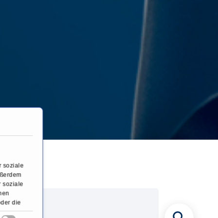
 soziale
Außerdem
 soziale
onen
oder die