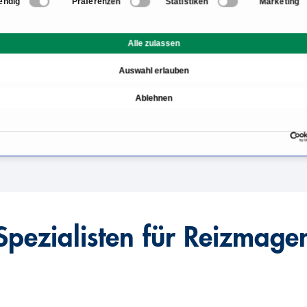
endig
Präferenzen
Statistiken
Marketing
Informationen zum Bere
Alle zulassen
Ursachen für das Reizm
Auswahl erlauben
Diagnostik: Was wird be
Ablehnen
?
Leben mit Reizmagen: Wa
isten?
Spezialisten für Reizmage