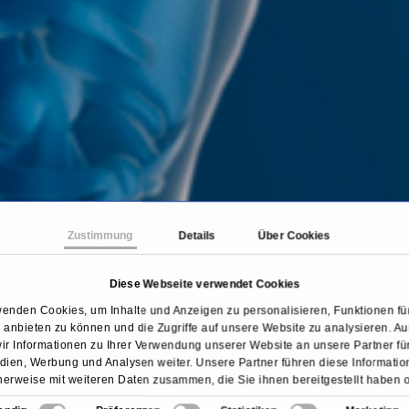
Zustimmung
Details
Über Cookies
Diese Webseite verwendet Cookies
Startseite
Behandlungen & Krankheiten
Reizmagen
wenden Cookies, um Inhalte und Anzeigen zu personalisieren, Funktionen für
anbieten zu können und die Zugriffe auf unsere Website zu analysieren. 
ir Informationen zu Ihrer Verwendung unserer Website an unsere Partner für
ien, Werbung und Analysen weiter. Unsere Partner führen diese Informati
erweise mit weiteren Daten zusammen, die Sie ihnen bereitgestellt haben 
sie im Rahmen Ihrer Nutzung der Dienste gesammelt haben.
Übersicht