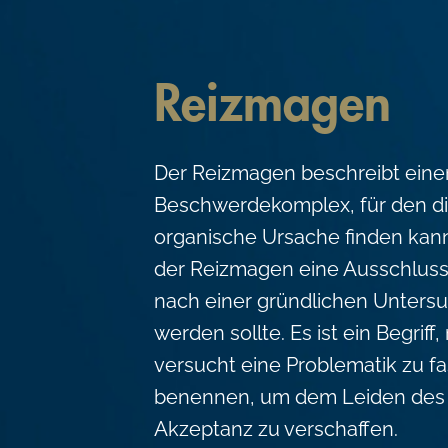
c
o
n
Reizmagen
t
e
Der Reizmagen beschreibt eine
n
Beschwerdekomplex, für den die
t
organische Ursache finden kann
der Reizmagen eine Ausschluss
nach einer gründlichen Untersu
werden sollte. Es ist ein Begriff
versucht eine Problematik zu f
benennen, um dem Leiden des o
Akzeptanz zu verschaffen.