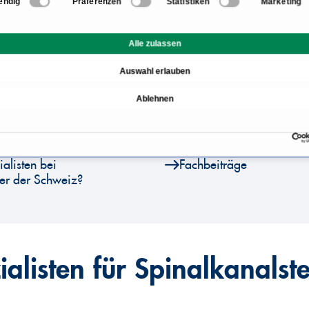
endig
Präferenzen
Statistiken
Marketing
Informationen zum Berei
Alle zulassen
Spinalkanalstenose Ursa
Auswahl erlauben
inalkanalverengung?
Spinalkanalstenose Ther
Ablehnen
Behandlung?
Heilungsverlauf und Pro
alisten bei
Fachbeiträge
der der Schweiz?
ialisten für Spinalkanalst