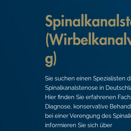
c
o
Spinalkanals
n
t
(Wirbelkanal
e
n
g)
t
Sie suchen einen Spezialisten 
Spinalkanalstenose in Deutsch
Hier finden Sie erfahrenen Fach
Diagnose, konservative Behand
bei einer Verengung des Spinal
informieren Sie sich über