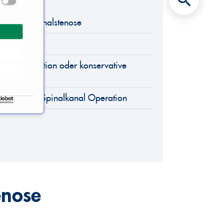
ch Spinalkanalstenose
chen
apie: Operation oder konservative
gnose nach Spinalkanal Operation
enose