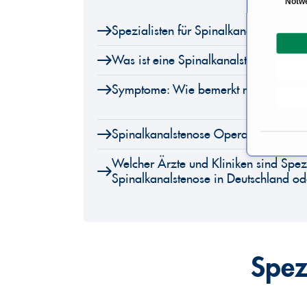
Notw
i
Spezialisten für Spinalkanalstenose
n
w
Was ist eine Spinalkanalstenose?
i
l
Symptome: Wie bemerkt man eine Sp
l
i
g
Spinalkanalstenose Operation
u
Welcher Ärzte und Kliniken sind Spezi
n
Spinalkanalstenose in Deutschland o
g
s
a
u
s
Spez
w
a
h