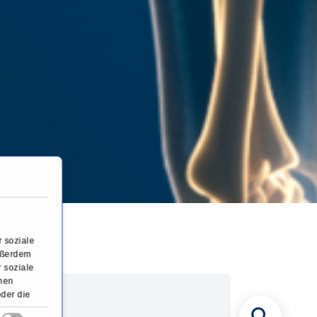
nose
 soziale
Außerdem
 soziale
onen
oder die