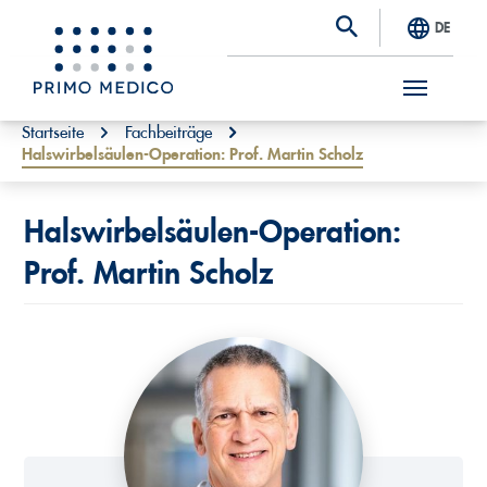
DE
S
You are here:
Startseite
Fachbeiträge
Halswirbelsäulen-Operation: Prof. Martin Scholz
k
i
p
Halswirbelsäulen-Operation:
t
Prof. Martin Scholz
o
m
a
i
n
c