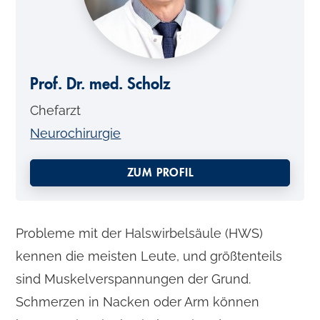
o
n
t
e
Prof. Dr. med. Scholz
n
Chefarzt
t
Neurochirurgie
ZUM PROFIL
Probleme mit der Halswirbelsäule (HWS)
kennen die meisten Leute, und größtenteils
sind Muskelverspannungen der Grund.
Schmerzen in Nacken oder Arm können