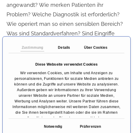
angewandt? Wie merken Patienten ihr
Problem? Welche Diagnostik ist erforderlich?
Wie operiert man so einen sensiblen Bereich?
Was sind Standardverfahren? Sind Eingriffe
groß und kompliziert? Wie wird verhindert, dass
Zustimmung
Details
Über Cookies
Nerven geschädigt werden, damit Patienten
nicht in den Rollstuhl operiert werden? Wie
Diese Webseite verwendet Cookies
groß sind Risiken? Wann ist Halskrause, Korsett
Wir verwenden Cookies, um Inhalte und Anzeigen zu
personalisieren, Funktionen für soziale Medien anbieten zu
oder Gips und Reha notwendig? Wie lange bis
können und die Zugriffe auf unsere Website zu analysieren.
zurück zum Alltag und zum Sport? Wo gibt es
Außerdem geben wir Informationen zu Ihrer Verwendung
unserer Website an unsere Partner für soziale Medien,
Einschränkungen nach einem Eingriff?
Werbung und Analysen weiter. Unsere Partner führen diese
Informationen möglicherweise mit weiteren Daten zusammen,
die Sie ihnen bereitgestellt haben oder die sie im Rahmen
Ihrer Nutzung der Dienste gesammelt haben.
Fachbeiträge zum Thema
E
Notwendig
Präferenzen
i