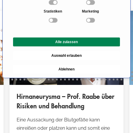
Neurochirurgie
n
Statistiken
Marketing
w
PODCAST
i
l
l
Alle zulassen
i
g
Auswahl erlauben
u
n
Ablehnen
g
s
a
u
Hirnaneurysma – Prof. Raabe über
s
Risiken und Behandlung
w
a
Eine Aussackung der Blutgefäße kann
h
einreißen oder platzen kann und somit eine
l