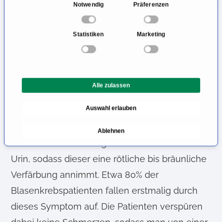
E
Notwendig
Präferenzen
Harndrang verbunden mit wenig Urin beim
i
Wasser lassen (Pollakisurie), eine gestörte
n
Statistiken
Marketing
Blasenentleerung (Dysurie) mit Tröpfeln und
w
i
Schmerzen beim Wasserlassen oder unklare
l
Schmerzen im Flankenbereich. Vor allem eine
l
Alle zulassen
bei Männern auftretende Blasenentzündung
i
g
sollte daher immer einer gründlichen
Auswahl erlauben
u
Untersuchung zugeführt werden.
n
Ablehnen
g
Ein deutliches Warnsignal ist immer Blut im
s
Urin, sodass dieser eine rötliche bis bräunliche
a
u
Verfärbung annimmt. Etwa 80% der
s
Blasenkrebspatienten fallen erstmalig durch
w
dieses Symptom auf. Die Patienten verspüren
a
h