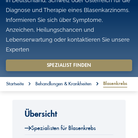
in Deutschland, Schweiz oder Österreich für die
o
Diagnose und Therapie eines Blasenkarzinoms.
n
Informieren Sie sich über Symptome,
t
Anzeichen, Heilungschancen und
e
Lebenserwartung oder kontaktieren Sie unsere
n
Experten
t
SPEZIALIST FINDEN
You are here:
Blasenkrebs
Startseite
Behandlungen & Krankheiten
Übersicht
Spezialisten für Blasenkrebs