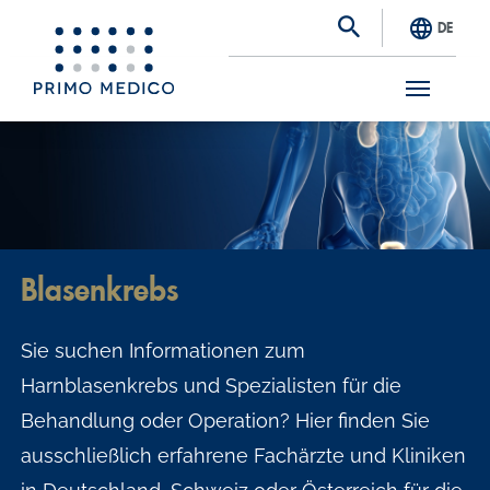
DE
S
k
i
p
t
Blasenkrebs
o
m
Sie suchen Informationen zum
a
Harnblasenkrebs und Spezialisten für die
i
Behandlung oder Operation? Hier finden Sie
n
ausschließlich erfahrene Fachärzte und Kliniken
c