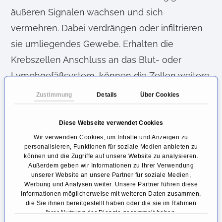
äußeren Signalen wachsen und sich
vermehren. Dabei verdrängen oder infiltrieren
sie umliegendes Gewebe. Erhalten die
Krebszellen Anschluss an das Blut- oder
Lymphgefäßsystem, können die Zellen weitere
Organe erreichen und dort Absiedelungen
Zustimmung
Details
Über Cookies
bilden, sogenannte Metastasen.
Diese Webseite verwendet Cookies
Welche Symptome können bei
Wir verwenden Cookies, um Inhalte und Anzeigen zu
Blasenkrebs auftreten?
personalisieren, Funktionen für soziale Medien anbieten zu
können und die Zugriffe auf unsere Website zu analysieren.
Anfänglich ist der Blasenkrebs mit
Außerdem geben wir Informationen zu Ihrer Verwendung
unserer Website an unsere Partner für soziale Medien,
uncharakteristischen Beschwerden verbunden.
Werbung und Analysen weiter. Unsere Partner führen diese
Informationen möglicherweise mit weiteren Daten zusammen,
Oft werden diese als Blasenentzündung
die Sie ihnen bereitgestellt haben oder die sie im Rahmen
Ihrer Nutzung der Dienste gesammelt haben.
missgedeutet. Dazu zählen ein vermehrter