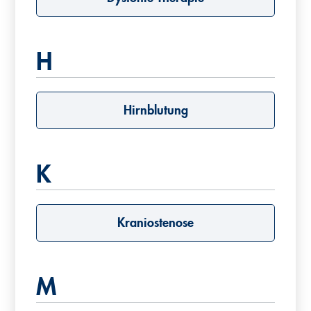
H
Hirnblutung
K
Kraniostenose
M