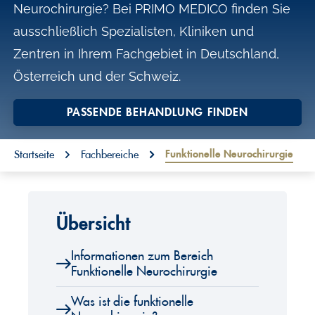
Neurochirurgie? Bei PRIMO MEDICO finden Sie
o
ausschließlich Spezialisten, Kliniken und
n
Zentren in Ihrem Fachgebiet in Deutschland,
t
Österreich und der Schweiz.
e
n
PASSENDE BEHANDLUNG FINDEN
t
You are here:
Funktionelle Neurochirurgie
Startseite
Fachbereiche
Übersicht
Informationen zum Bereich
Funktionelle Neurochirurgie
Was ist die funktionelle