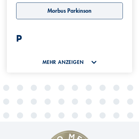
Morbus Parkinson
P
Periphere Nervenfeldstimulation
MEHR ANZEIGEN
(PNFS)
R
Radiofrequenzablation (RFA)