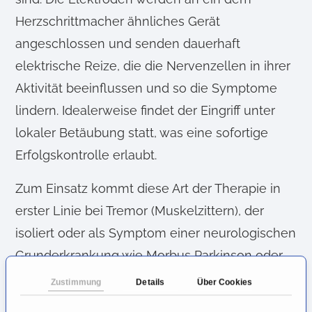
Herzschrittmacher ähnliches Gerät
angeschlossen und senden dauerhaft
elektrische Reize, die die Nervenzellen in ihrer
Aktivität beeinflussen und so die Symptome
lindern. Idealerweise findet der Eingriff unter
lokaler Betäubung statt, was eine sofortige
Erfolgskontrolle erlaubt.
Zum Einsatz kommt diese Art der Therapie in
erster Linie bei Tremor (Muskelzittern), der
isoliert oder als Symptom einer neurologischen
Grunderkrankung wie Morbus Parkinson oder
Multipler Sklerose auftreten kann. Ob sich so
Zustimmung
Details
Über Cookies
auch Depressionen lindern lassen, ist