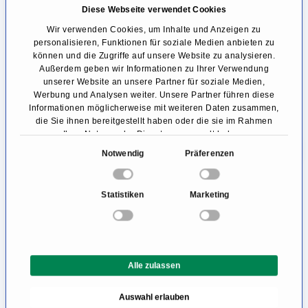
gegenwärtig in der Erforschung.
Diese Webseite verwendet Cookies
Wir verwenden Cookies, um Inhalte und Anzeigen zu
Schmerzerkrankungen können auf eine ganz
personalisieren, Funktionen für soziale Medien anbieten zu
können und die Zugriffe auf unsere Website zu analysieren.
ähnliche Weise behandelt werden. Hier wird
Außerdem geben wir Informationen zu Ihrer Verwendung
unserer Website an unsere Partner für soziale Medien,
die Elektrode allerdings in den Nervenkanal
Werbung und Analysen weiter. Unsere Partner führen diese
des Rückenmarks eingeführt. Durch die
Informationen möglicherweise mit weiteren Daten zusammen,
die Sie ihnen bereitgestellt haben oder die sie im Rahmen
elektrische Stimulation der Nervenzellen wird
Ihrer Nutzung der Dienste gesammelt haben.
die Weiterleitung des Schmerzes an die
E
Notwendig
Präferenzen
i
bewusste Wahrnehmung verhindert.
n
Statistiken
Marketing
w
Eine Ausnahme bildet hierbei die
i
Trigeminusneuralgie
, eine
l
Schmerzerkrankung, die das Gesicht betrifft.
l
Alle zulassen
i
Der erkrankte Nerv wird nicht stimuliert,
g
sondern durch Bestrahlung, Hitze oder
Auswahl erlauben
u