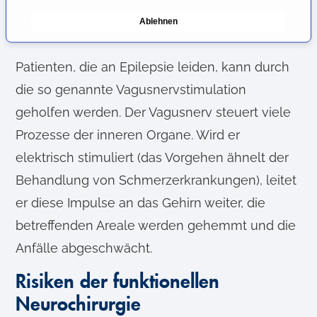
Medikamente vorsätzlich zerstört, um die
n
Ablehnen
g
Schmerzweiterleitung zu blockieren.
s
a
Patienten, die an Epilepsie leiden, kann durch
u
die so genannte Vagusnervstimulation
s
geholfen werden. Der Vagusnerv steuert viele
w
a
Prozesse der inneren Organe. Wird er
h
elektrisch stimuliert (das Vorgehen ähnelt der
l
Behandlung von Schmerzerkrankungen), leitet
er diese Impulse an das Gehirn weiter, die
betreffenden Areale werden gehemmt und die
Anfälle abgeschwächt.
Risiken der funktionellen
Neurochirurgie