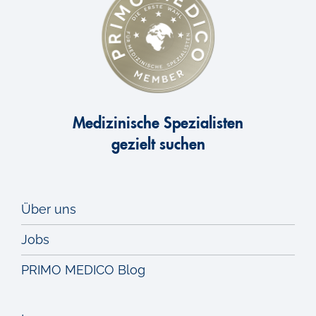
S
Spastik
Stereotaxie
Medizinische Spezialisten
gezielt suchen
Stereotaktische Hirnoperation
Schmerzchirurgie
Über uns
Jobs
T
PRIMO MEDICO Blog
Tiefe Hirnstimulation