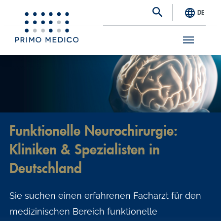
DE
S
k
i
p
t
Funktionelle Neurochirurgie:
o
Kliniken & Spezialisten in
m
a
Deutschland
i
Sie suchen einen erfahrenen Facharzt für den
n
medizinischen Bereich funktionelle
c