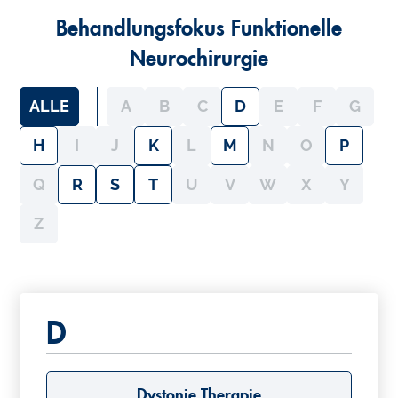
Behandlungsfokus Funktionelle
Neurochirurgie
ALLE
A
B
C
D
E
F
G
H
I
J
K
L
M
N
O
P
Q
R
S
T
U
V
W
X
Y
Z
D
Dystonie Therapie