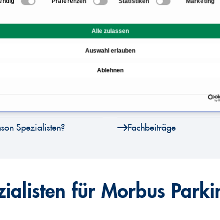
endig
Präferenzen
Statistiken
Marketing
Informationen zum Berei
Alle zulassen
Parkinson Symptome
Auswahl erlauben
on?
Wie wird die Diagnose M
Ablehnen
Operative Therapie: Hirn
Lebenserwartung bei Mo
nson Spezialisten?
Fachbeiträge
zialisten für Morbus Parki