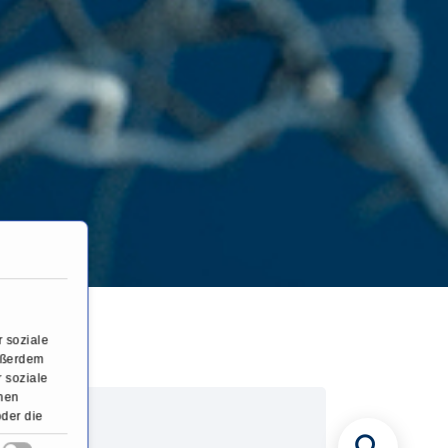
son
 soziale
Außerdem
 soziale
onen
oder die