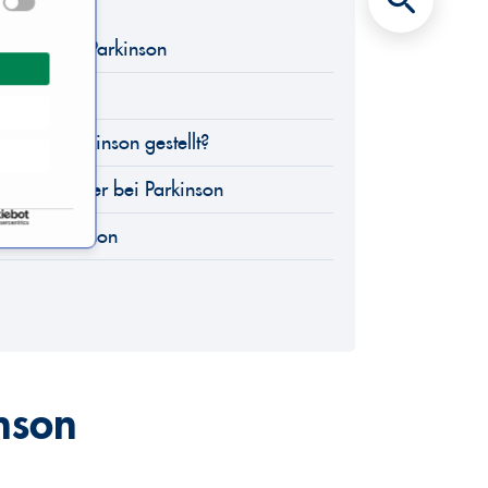
ch Morbus Parkinson
orbus Parkinson gestellt?
schrittmacher bei Parkinson
rbus Parkinson
nson