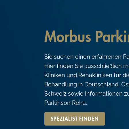
c
o
n
t
Morbus Parki
e
n
Sie suchen einen erfahrenen Pa
t
Hier finden Sie ausschließlich 
Kliniken und Rehakliniken für d
Behandlung in Deutschland, Ös
Schweiz sowie Informationen z
Parkinson Reha.
SPEZIALIST FINDEN