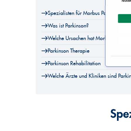
Notw
i
Spezialisten für Morbus Parkinson
n
w
Was ist Parkinson?
i
l
Welche Ursachen hat Morbus Parkins
l
i
Parkinson Therapie
g
u
Parkinson Rehabilitation
n
Welche Ärzte und Kliniken sind Parki
g
s
a
u
s
Spe
w
a
h