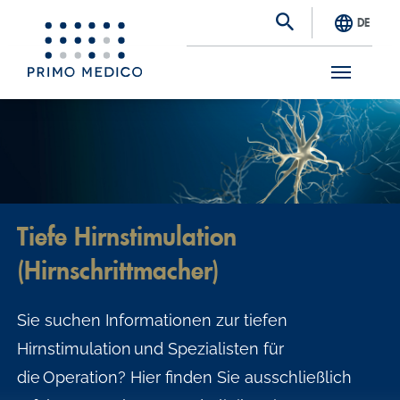
DE
S
k
i
p
t
Tiefe Hirnstimulation
o
(Hirnschrittmacher)
m
a
Sie suchen Informationen zur tiefen
i
Hirnstimulation und Spezialisten für
n
die Operation? Hier finden Sie ausschließlich
c