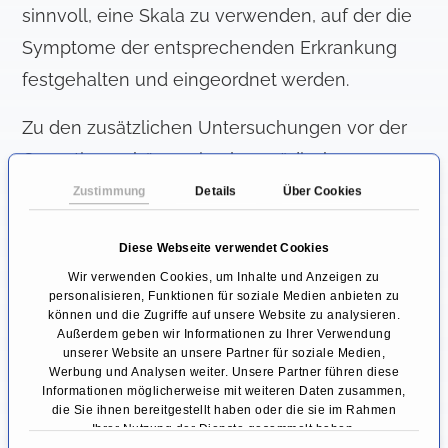
sinnvoll, eine Skala zu verwenden, auf der die
Symptome der entsprechenden Erkrankung
festgehalten und eingeordnet werden.
Zu den zusätzlichen Untersuchungen vor der
Operation gehören eine logopädische
Untersuchung, neurochirurgische
Zustimmung
Details
Über Cookies
Mitbeurteilungen sowie eine allgemeine
Diese Webseite verwendet Cookies
Prüfung der Operationsfähigkeit des Patienten.
Wir verwenden Cookies, um Inhalte und Anzeigen zu
personalisieren, Funktionen für soziale Medien anbieten zu
Wie ist der Ablauf der Tiefen
können und die Zugriffe auf unsere Website zu analysieren.
Hirnstimulation OP?
Außerdem geben wir Informationen zu Ihrer Verwendung
unserer Website an unsere Partner für soziale Medien,
Werbung und Analysen weiter. Unsere Partner führen diese
Wie vor jedem operativen Eingriff muss auch
Informationen möglicherweise mit weiteren Daten zusammen,
bei der Tiefen Hirnstimulation eine ausführliche
die Sie ihnen bereitgestellt haben oder die sie im Rahmen
Ihrer Nutzung der Dienste gesammelt haben.
Aufklärung des Patienten erfolgen, bei der die