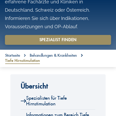
erfahrene Fachärzte und Kliniken in
o
Deutschland, Schweiz oder Österreich.
n
Informieren Sie sich über Indikationen,
t
Voraussetzungen und OP-Ablauf.
e
n
SPEZIALIST FINDEN
t
You are here:
Startseite
Behandlungen & Krankheiten
Tiefe Hirnstimulation
Übersicht
Spezialisten für Tiefe
Hirnstimulation
Informationen zum Bereich Tiefe