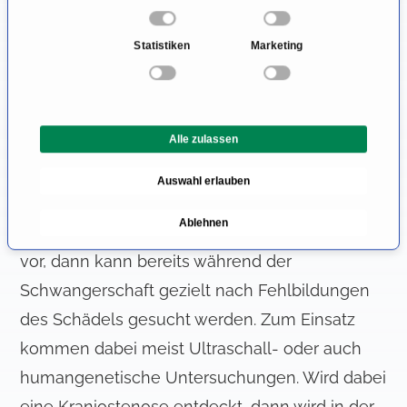
i
diagnostiziert?
n
Statistiken
Marketing
w
Je nach Ausmaß der Erkrankung und
i
Vorhandensein begleitender
l
Krankheitszeichen kann eine Kraniostenose
l
Alle zulassen
i
bereits vor Geburt oder erst im Alter von
g
einigen Monaten diagnostiziert werden. Liegen
Auswahl erlauben
u
Risikofaktoren wie beispielsweise bekannte
n
Ablehnen
g
Erkrankungen bzw. Syndrome in der Familie
s
vor, dann kann bereits während der
a
Schwangerschaft gezielt nach Fehlbildungen
u
s
des Schädels gesucht werden. Zum Einsatz
w
kommen dabei meist Ultraschall- oder auch
a
humangenetische Untersuchungen. Wird dabei
h
l
eine Kraniostenose entdeckt, dann wird in der