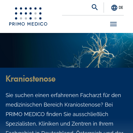
DE
S
k
i
p
t
Kraniostenose
o
m
Sie suchen einen erfahrenen Facharzt für den
a
medizinischen Bereich Kraniostenose? Bei
i
PRIMO MEDICO finden Sie ausschließlich
n
Spezialisten, Kliniken und Zentren in Ihrem
c