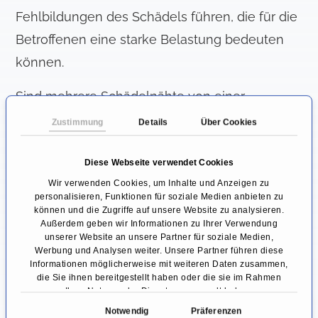
Fehlbildungen des Schädels führen, die für die
Betroffenen eine starke Belastung bedeuten
können.
Sind mehrere Schädelnähte von einer
frühzeitigen Verknöcherung betroffen, kann es
Zustimmung
Details
Über Cookies
zum Platzmangel innerhalb des Schädels
kommen. Hierdurch entsteht innerhalb des
Diese Webseite verwendet Cookies
Wir verwenden Cookies, um Inhalte und Anzeigen zu
sich entwickelnden Gehirns ein erhöhter
personalisieren, Funktionen für soziale Medien anbieten zu
Druck, der mit weitreichenden Komplikationen
können und die Zugriffe auf unsere Website zu analysieren.
Außerdem geben wir Informationen zu Ihrer Verwendung
wie Übelkeit, Erbrechen, Seh- und
unserer Website an unsere Partner für soziale Medien,
Werbung und Analysen weiter. Unsere Partner führen diese
Hörstörungen oder Entwicklungsverzögerung
Informationen möglicherweise mit weiteren Daten zusammen,
einhergehen kann.
die Sie ihnen bereitgestellt haben oder die sie im Rahmen
Ihrer Nutzung der Dienste gesammelt haben.
Wie wird eine Kraniostenose
E
Notwendig
Präferenzen