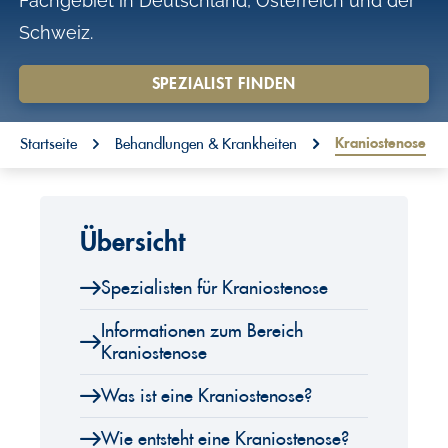
Fachgebiet in Deutschland, Österreich und der
o
Schweiz.
n
t
SPEZIALIST FINDEN
e
You are here:
n
Kraniostenose
Startseite
Behandlungen & Krankheiten
t
Übersicht
Spezialisten für Kraniostenose
Informationen zum Bereich
Kraniostenose
Was ist eine Kraniostenose?
Wie entsteht eine Kraniostenose?