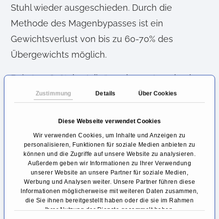
Stuhl wieder ausgeschieden. Durch die
Methode des Magenbypasses ist ein
Gewichtsverlust von bis zu 60-70% des
Übergewichts möglich.
Bei etwa 80% der Adipösen kommt es durch
den Magenbypass zur Remission (Rückbildung)
Zustimmung
Details
Über Cookies
des durch das Übergewicht verursachten
Diese Webseite verwendet Cookies
Diabetes mellitus (Zuckerkrankheit), was eine
Wir verwenden Cookies, um Inhalte und Anzeigen zu
deutliche Senkung der Langzeitsterblichkeit
personalisieren, Funktionen für soziale Medien anbieten zu
können und die Zugriffe auf unsere Website zu analysieren.
bedeutet. Durch den drastischen
Außerdem geben wir Informationen zu Ihrer Verwendung
Gewichtsverlust wird die Lebensqualität der
unserer Website an unsere Partner für soziale Medien,
Werbung und Analysen weiter. Unsere Partner führen diese
Operierten deutlich gesteigert.
Informationen möglicherweise mit weiteren Daten zusammen,
die Sie ihnen bereitgestellt haben oder die sie im Rahmen
Nachteile der Magenbypass
Ihrer Nutzung der Dienste gesammelt haben.