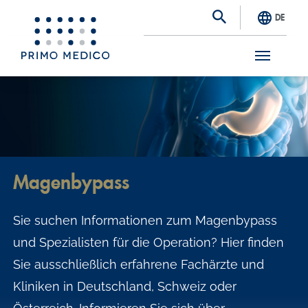
DE
S
k
i
p
t
Magenbypass
o
m
Sie suchen Informationen zum Magenbypass
a
und Spezialisten für die Operation? Hier finden
i
Sie ausschließlich erfahrene Fachärzte und
n
Kliniken in Deutschland, Schweiz oder
c