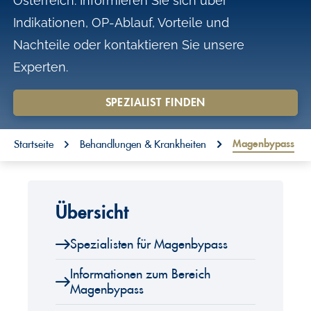
Österreich. Informieren Sie sich über
o
Indikationen, OP-Ablauf, Vorteile und
n
Nachteile oder kontaktieren Sie unsere
t
Experten.
e
n
SPEZIALIST FINDEN
t
You are here:
Magenbypass
Startseite
Behandlungen & Krankheiten
Übersicht
Spezialisten für Magenbypass
Informationen zum Bereich
Magenbypass