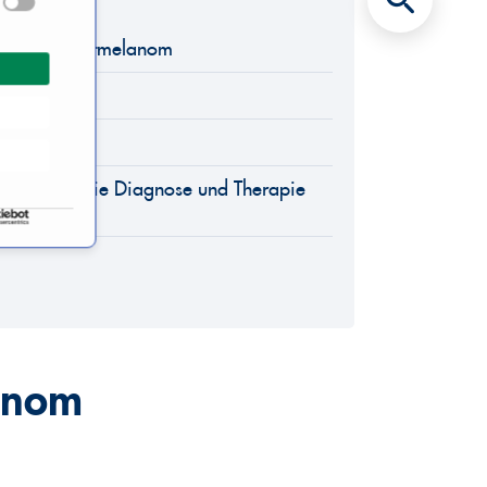
ich Aderhautmelanom
pie
listen für die Diagnose und Therapie
s?
lanom