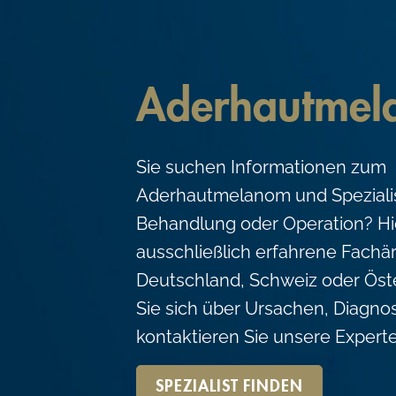
c
o
n
Aderhautmel
t
e
n
Sie suchen Informationen zum
t
Aderhautmelanom und Spezialis
Behandlung oder Operation? Hie
ausschließlich erfahrene Fachär
Deutschland, Schweiz oder Öste
Sie sich über Ursachen, Diagno
kontaktieren Sie unsere Expert
SPEZIALIST FINDEN