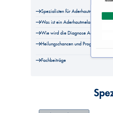
Notw
i
Spezialisten für Aderhautmelanom
n
w
Was ist ein Aderhautmelanom?
i
l
Wie wird die Diagnose Aderhautmela
l
i
Heilungschancen und Prognose
g
u
Fachbeiträge
n
g
s
a
u
Spez
s
w
a
h