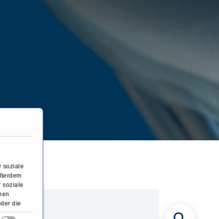
nom
 soziale
Außerdem
 soziale
onen
oder die