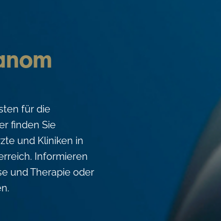
anom
ten für die
r finden Sie
zte und Kliniken in
rreich. Informieren
se und Therapie oder
en.