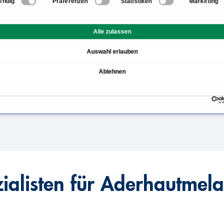
endig
Präferenzen
Statistiken
Marketing
Informationen zum Bere
Alle zulassen
Ursachen und Symptome
Auswahl erlauben
nom gestellt?
Aderhautmelanom Thera
Ablehnen
Welche Ärzte sind Spezia
eines Aderhautmelanom
ialisten für Aderhautme