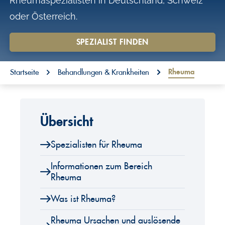
Rheumaspezialisten in Deutschland, Schweiz
o
oder Österreich.
n
t
SPEZIALIST FINDEN
e
You are here:
n
Rheuma
Startseite
Behandlungen & Krankheiten
t
Übersicht
Spezialisten für Rheuma
Informationen zum Bereich
Rheuma
Was ist Rheuma?
Rheuma Ursachen und auslösende