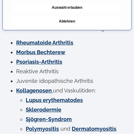
g
Wichtige rheumatologische
Auswahl erlauben
u
Erkrankungen im Überblick
n
Ablehnen
g
Entzündlich-rheumatische Erkrankungen:
s
a
Rheumatoide Arthritis
u
Morbus Bechterew
s
w
Psoriasis-Arthritis
a
Reaktive Arthritis
h
Juvenile idiopathische Arthritis
l
Kollagenosen
und Vaskulitiden:
Lupus erythematodes
Sklerodermie
Sjögren-Syndrom
Polymyositis
und
Dermatomyositis