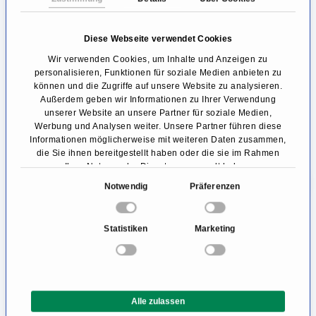
Deformitäten auf, ganz charakteristisch sind die
sogenannten Schwanenhalsfinger. Durch
Diese Webseite verwendet Cookies
Verformung der Handwurzelknochen kann die
Wir verwenden Cookies, um Inhalte und Anzeigen zu
personalisieren, Funktionen für soziale Medien anbieten zu
Handbewegung eingeschränkt sein.
können und die Zugriffe auf unsere Website zu analysieren.
Außerdem geben wir Informationen zu Ihrer Verwendung
Rheuma Symptome Sprunggelenk
unserer Website an unsere Partner für soziale Medien,
Werbung und Analysen weiter. Unsere Partner führen diese
und Fuß
Informationen möglicherweise mit weiteren Daten zusammen,
die Sie ihnen bereitgestellt haben oder die sie im Rahmen
Beim sogenannten Rheuma-Fuß bilden sich
Ihrer Nutzung der Dienste gesammelt haben.
möglicherweise Hühneraugen, Schwielen oder
E
Notwendig
Präferenzen
i
ein Hallux valgus. Zehen können sich
n
verformen, sodass sogenannte Hammer- oder
Statistiken
Marketing
w
Krallenzehen auftreten können. Auch
i
l
Probleme und Schmerzen beim Gehen können
l
somit entstehen.
Alle zulassen
i