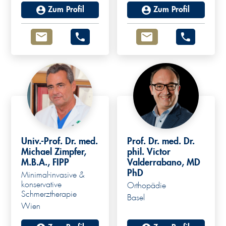
Zum Profil
Zum Profil
Univ.-Prof. Dr. med.
Prof. Dr. med. Dr.
Michael Zimpfer,
phil. Victor
M.B.A., FIPP
Valderrabano, MD
PhD
Minimal-invasive &
konservative
Orthopädie
Schmerztherapie
Basel
Wien