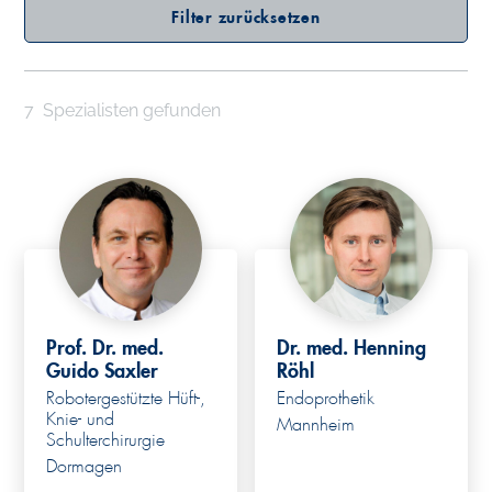
Filter zurücksetzen
7
Spezialisten gefunden
Prof. Dr. med.
Dr. med. Henning
Guido Saxler
Röhl
Robotergestützte Hüft-,
Endoprothetik
Knie- und
Mannheim
Schulterchirurgie
Dormagen