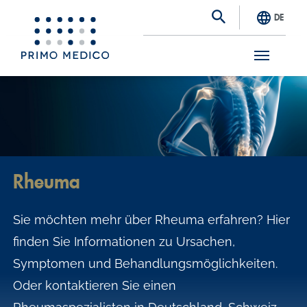
DE
S
k
i
p
t
Rheuma
o
m
Sie möchten mehr über Rheuma erfahren? Hier
a
finden Sie Informationen zu Ursachen,
i
Symptomen und Behandlungsmöglichkeiten.
n
Oder kontaktieren Sie einen
c