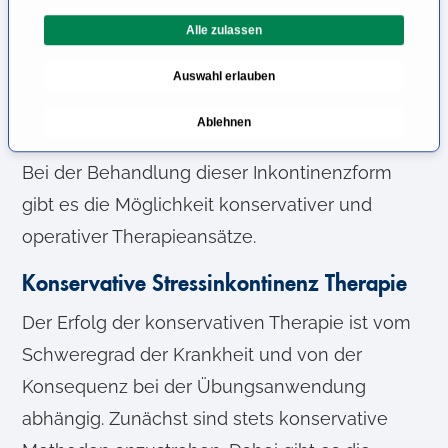
l
Unter
Grad 3
versteht man die absolute
Alle zulassen
i
Harninkontinenz bei der es zu Urinverlust
g
Auswahl erlauben
u
ohne Belastung kommt.
n
Ablehnen
Was tun bei Stressinkontinenz?
g
s
Bei der Behandlung dieser Inkontinenzform
a
u
gibt es die Möglichkeit konservativer und
s
operativer Therapieansätze.
w
a
Konservative Stressinkontinenz Therapie
h
Der Erfolg der konservativen Therapie ist vom
l
Schweregrad der Krankheit und von der
Konsequenz bei der Übungsanwendung
abhängig. Zunächst sind stets konservative