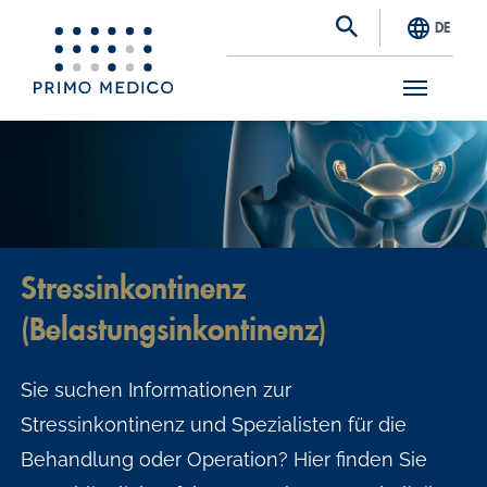
DE
S
k
i
p
t
Stressinkontinenz
o
(Belastungsinkontinenz)
m
a
Sie suchen Informationen zur
i
Stressinkontinenz und Spezialisten für die
n
Behandlung oder Operation? Hier finden Sie
c