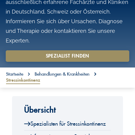
ausschließlich erfahrene Fachärzte und Kliniken
o
in Deutschland, Schweiz oder Österreich.
n
Informieren Sie sich über Ursachen, Diagnose
t
und Therapie oder kontaktieren Sie unsere
e
Experten.
n
t
SPEZIALIST FINDEN
You are here:
Startseite
Behandlungen & Krankheiten
Stressinkontinenz
Übersicht
Spezialisten für Stressinkontinenz