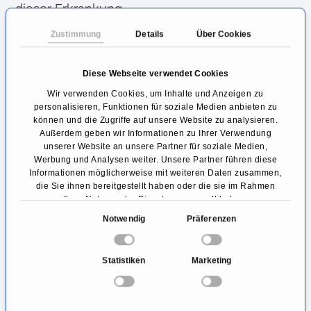
dieser Erkrankung.
Zustimmung
Details
Über Cookies
Die Schweregrade der
Stressinkontinenz
Diese Webseite verwendet Cookies
Diese Form der Harninkontinenz kann anhand
Wir verwenden Cookies, um Inhalte und Anzeigen zu
personalisieren, Funktionen für soziale Medien anbieten zu
ihres Auftretens in 3 Schweregrade eingeteilt
können und die Zugriffe auf unsere Website zu analysieren.
Außerdem geben wir Informationen zu Ihrer Verwendung
werden.
unserer Website an unsere Partner für soziale Medien,
Werbung und Analysen weiter. Unsere Partner führen diese
Bei
Grad 1
der Stressinkontinenz kommt es
Informationen möglicherweise mit weiteren Daten zusammen,
die Sie ihnen bereitgestellt haben oder die sie im Rahmen
zu Urinverlust bei schneller Druckerhöhung
Ihrer Nutzung der Dienste gesammelt haben.
im Bauchraum, z.B. Husten, Niesen, Lachen.
E
Notwendig
Präferenzen
i
Grad 2
zeichnet sich aus durch
n
unwillkürlichen Harnverlust bei leichter
Statistiken
Marketing
w
körperlicher Belastung, wie Laufen, Heben,
i
l
Treppensteigen.