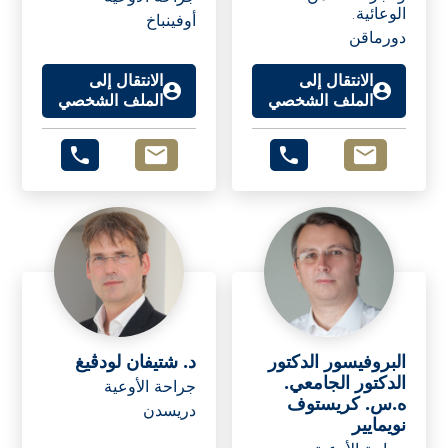
الوعائية.
أوفينباخ
دورماقن
الانتقال إلى
الانتقال إلى
الملف الشخصي
الملف الشخصي
البروفيسور الدكتور
د. شتيفان لودڤيغ
الدكتور الجامعي.
جراحة الأوعية
ه.س. كريستوف
دريسدن
نويمايير