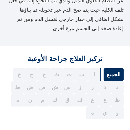
عن النظام الكلوي البديل والذي يتم اللجوء إليه في حال
تلف الكلية حيث يتم ضخ الدم عبر تحويلة تم بناؤها
بشكل اضافي إلى جهاز خارجي لغسل الدم ومن ثم
إعادة ضخه إلى الجسم مرة أخرى
تركيز العلاج جراحة الأوعية
الجميع
ا
ب
ت
ث
ج
ح
خ
د
ذ
ر
ز
س
ش
ص
ض
ط
ظ
ع
غ
ف
ق
ك
م
ن
ه
و
ي
ة