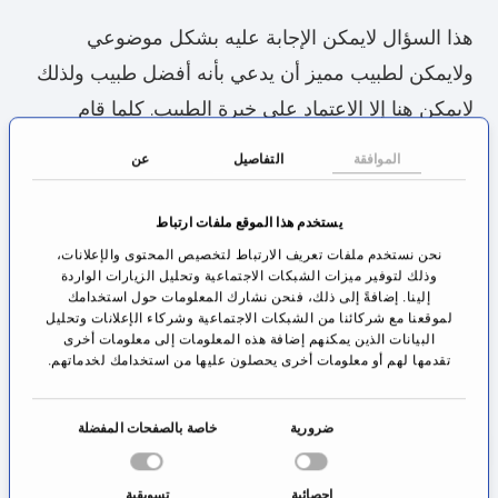
هذا السؤال لايمكن الإجابة عليه بشكل موضوعي
ولايمكن لطبيب مميز أن يدعي بأنه أفضل طبيب ولذلك
لايمكن هنا إلا الاعتماد على خبرة الطبيب. كلما قام
الطبيب بعمليات جراحة أوعية دموية أكثر كلما أصبح
الموافقة
التفاصيل
عن
أكثر خبرة في مجال إختصاصه.
يستخدم هذا الموقع ملفات ارتباط
وكذلك فإن الأطباء المختصين في جراحة الأوعية الدموية
نحن نستخدم ملفات تعريف الارتباط لتخصيص المحتوى والإعلانات،
قد أنهوا ست سنوات إختصاص في جراحة الأوعية
وذلك لتوفير ميزات الشبكات الاجتماعية وتحليل الزيارات الواردة
إلينا. إضافةً إلى ذلك، فنحن نشارك المعلومات حول استخدامك
الدموية بالإضافة إلى أنهم منذ سنوات طويلة يعملون في
لموقعنا مع شركائنا من الشبكات الاجتماعية وشركاء الإعلانات وتحليل
هذا الإختصاص. بناء على خبرتهم الطويلة وسنوات العمل
البيانات الذين يمكنهم إضافة هذه المعلومات إلى معلومات أخرى
تقدمها لهم أو معلومات أخرى يحصلون عليها من استخدامك لخدماتهم.
الطويلة كجراحي أوعية دموية فإنهم بالتأكيد الشخص
الصحيح للاستشارة من أجل القيام بعمل جراحي للأوعية
ا
ضرورية
خاصة بالصفحات المفضلة
الدموية.
خ
ت
إحصائية
تسويقية