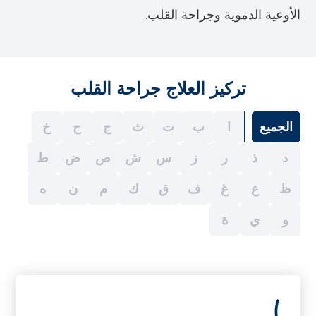
الأوعية الدموية وجراحة القلب.
تركيز العلاج جراحة القلب
الجميع
ا
ب
ت
ث
ج
ح
خ
د
ذ
ر
ز
س
ش
ص
ض
ط
ظ
ع
غ
ف
ق
ك
م
ن
ه
و
ي
ة
(