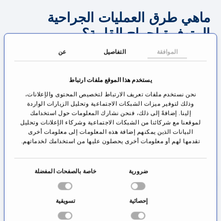
ماهي طرق العمليات الجراحية
المتوفرة لجراح القلبية؟
الموافقة
التفاصيل
عن
تتطور التكنولوجيا الطبية بشكل مستمر, حتى باتت بعض
الجراحات مثل زراعة صمامات القلب تتم من خلال
يستخدم هذا الموقع ملفات ارتباط
جراحة بسيطة بمساعدة القسطرة ( زرع الصمام
نحن نستخدم ملفات تعريف الارتباط لتخصيص المحتوى والإعلانات،
بالقسطرة) أو من خلال شق صغير في منطقة الصدر
وذلك لتوفير ميزات الشبكات الاجتماعية وتحليل الزيارات الواردة
إلينا. إضافةً إلى ذلك، فنحن نشارك المعلومات حول استخدامك
(عملية جراحية بسيطة لصمام القلب). هذه الطرق
لموقعنا مع شركائنا من الشبكات الاجتماعية وشركاء الإعلانات وتحليل
الجراحية المبسطة تجعل هذه العمليات ممكنة حتى
البيانات الذين يمكنهم إضافة هذه المعلومات إلى معلومات أخرى
تقدمها لهم أو معلومات أخرى يحصلون عليها من استخدامك لخدماتهم.
بالنسبة لبعض المرضى الذين تكون العمليات الجراحية
خطيرة بالنسبة لهم (مثال خطورة الأمراض المصاحبة,
ا
ضرورية
خاصة بالصفحات المفضلة
محدودية عمل الرئة, العمر الكبير).
خ
ت
إحصائية
تسويقية
من أجل القيام ببعض العمليات بشكل آمن ومن دون
ي
ا
إشكاليات يتم الإستعانة أحيانا بروبوت آلي يتم التحكم به