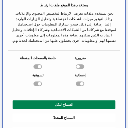
التمزق آلاماً شديدةً في الظهر، وألماً في البطن مع غثيان
يستخدم هذا الموقع ملفات ارتباط
ورغبة في القيء، بالإضافة إلى بداية فشل في الدورة
نحن نستخدم ملفات تعريف الارتباط لتخصيص المحتوى والإعلانات،
الدموية، حيث يقدم مركز الأبهر في أوفينباخ للجراحة
وذلك لتوفير ميزات الشبكات الاجتماعية وتحليل الزيارات الواردة
إلينا. إضافةً إلى ذلك، فنحن نشارك المعلومات حول استخدامك
الوعائية كلاً من الإجراءات الجراحية المفتوحة وداخل
لموقعنا مع شركائنا من الشبكات الاجتماعية وشركاء الإعلانات وتحليل
البيانات الذين يمكنهم إضافة هذه المعلومات إلى معلومات أخرى
الوعائية للمعالجة الطارئة لأم الدم الأبهرية، كما يعمل
تقدمها لهم أو معلومات أخرى يحصلون عليها من استخدامك لخدماتهم.
الأطباء في حالات الطوارئ بهدوء وبشكل روتيني وبدقة
عالية، إذ أن الفريق من ذوي الخبرة متاح 24 ساعة في
ا
ضرورية
خاصة بالصفحات المفضلة
اليوم، سبعة أيام في الأسبوع.
خ
ت
إحصائية
تسويقية
يتم اكتشاف أم الدم عادةً بالصدفة أثناء الفحص
ي
ا
الشعاعي، إذ يمكن أن يحدث المرض دون أعراض غالباً،
ر
حتى مع الانتفاخات الوعائية الكبيرة، ومع ذلك إذا كانت
ا
الانتفاخات أكثر وضوحاً، فقد يحدث ألم في الظهر أو
السماح للكل
ل
م
البطن، وهو ما يجب اعتباره نذيراً لتمزق وشيك لتمدد
السماح للمحددّ
و
الأوعية.
ا