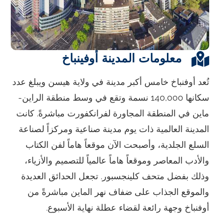
معلومات المدينة أوفينباخ
تُعد أوفنباخ خامس أكبر مدينة في ولاية هيسن ويبلغ عدد
سكانها 140,000 نسمة وتقع في وسط منطقة الراين-
ماين في المنطقة المجاورة لفرانكفورت مباشرةً. كانت
المدينة العالمية ذات يوم مدينة صناعية ومركزاً لصناعة
السلع الجلدية، وأصبحت الآن موقعاً هاماً لفن الكتاب
والأدب المعاصر وموقعاً هاماً عالمياً للتصميم والأزياء،
وذلك بفضل متحف كلينجسبور. تجعل الحدائق العديدة
والموقع الجذاب على ضفاف نهر الماين مباشرةً من
أوفنباخ وجهة رائعة لقضاء عطلة نهاية الأسبوع.