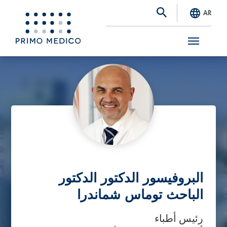
AR
S
k
i
p
t
o
m
a
البروفيسور الدكتور الدكتور
i
الباحث توماس شماندرا
n
رئيس أطباء
c