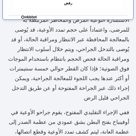
رفض
ف
يشرح اختصاصيو الأوعية الخبراء خلال ساعات
ق
الاستشارة النوعية المرض والمخاطر المرتبطة به
ة
للمرضى، واعتماداً على حجم تمدد الأوعية، قد يُوصى
بالمعالجة المحافظة عبر الانتظار ومراقبة الحالة، أو قد
يُوصى بالتدخل الجراحي، ويتم خلال أسلوب الانتظار
ومراقبة الحالة فحص الحجم بانتظام باستخدام الموجات
فوق الصوتية؛ فإذا كان القطر حوالي خمسة سنتيمترات
أو أكثر عندها يجب اللجوء للمعالجة الجراحية، ويمكن
إجراء ذلك عبر الجراحة المفتوحة أو عن طريق التدخل
الجراحي قليل الرض.
ففي الإجراء التقليدي المفتوح، يقوم جراحو الأوعية في
أوفينباخ بفتح البطن بشق عمودي من عظمة الصدر إلى
عظمة العانة، ليتم كشف تمدد الأوعية وقطع اتصالها،