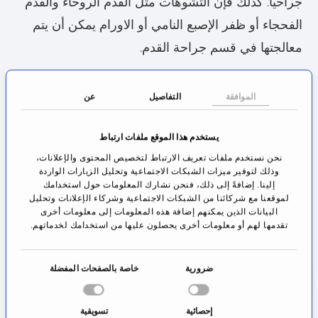
جراحيا. كذلك فإن التشوهات مثل القدم الروحاء والقدم
الفحجاء أو ظفر الإصبع النامي أو الاورام يمكن أن يتم
معالجتها في قسم جراحة القدم.
كذلك رضوض القدم يمكن معالجتها من خلال الجراحة
الموافقة
التفاصيل
عن
وكذلك كسر الساق وعظم الشظية والعظم الرصغي
وعظم أصابع القدم وكذلك عظم القدم الاوسط والكعب
يستخدم هذا الموقع ملفات ارتباط
والكاحل بالإضافة لتشظي العظام ويمكن أيضا أن يتم
نحن نستخدم ملفات تعريف الارتباط لتخصيص المحتوى والإعلانات،
علاج تمزق الأوتار مثل تمزق الوتر العقبي أو الجهاز
وذلك لتوفير ميزات الشبكات الاجتماعية وتحليل الزيارات الواردة
إلينا. إضافةً إلى ذلك، فنحن نشارك المعلومات حول استخدامك
الرباطي واصابات المفصل.
لموقعنا مع شركائنا من الشبكات الاجتماعية وشركاء الإعلانات وتحليل
البيانات الذين يمكنهم إضافة هذه المعلومات إلى معلومات أخرى
كيف تجري جراحة القدم؟
تقدمها لهم أو معلومات أخرى يحصلون عليها من استخدامك لخدماتهم.
يقوم الطبيب المعالج بسؤال المريض عن التاريخ
ا
ضرورية
خاصة بالصفحات المفضلة
المرضي وقصة المرض. يختم بعدها بفحص الجسم
خ
ت
والذي يتضمن أيضا أخذ صور شعاعية مثل الصور
إحصائية
تسويقية
ي