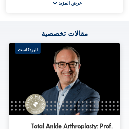
عرض المزيد
ج
مقالات تخصصية
جراحة القدم
البودكاست
جراحة الكاحل
جراحة الكسور الميكروية
ز
زراعة الغضروف
Total Ankle Arthroplasty: Prof.