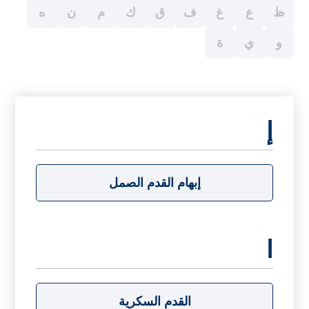
ظ
ع
غ
ف
ق
ك
م
ن
ه
و
ي
ة
إ
إبهام القدم الصمل
ا
القدم السكرية