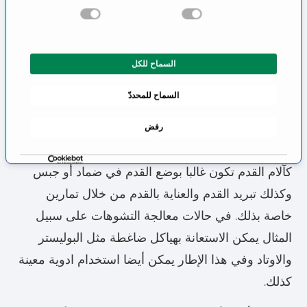
المقطعية بالكومبيوتر والرنين المغناطيسي والصور
ا
الشعاعية. قبل البدء بالعملية يتم عمل تحليل للدم في
ر
ا
المختبر. حسب حالة الإصابة أو المرض يمكن اللجوء
السماح للكل
ل
لفحوصات أخرى تتطلبها الحالة.
م
السماح للمحددّ
و
تتوفر مجموعة من أساليب العلاج للمريض وللمعالج
ا
والتي يتمكن في بعض الحالات الاستغناء عن العمل
رفض
ف
ق
الجراحي. الأسلوب التقليدي في حالات وجود أعراض
ة
كآلام القدم تكون غالبا بوضع القدم في ضماد أو جبس
وكذلك تبريد القدم والعناية بالقدم من خلال تمارين
خاصة بذلك. في حالات معالجة التشوهات على سبيل
المثال يمكن الاستعانة بهياكل ضاغطة مثل البوليستر
والاوتاد وفي هذا الإطار يمكن أيضا استخدام ادوية معينة
كذلك.