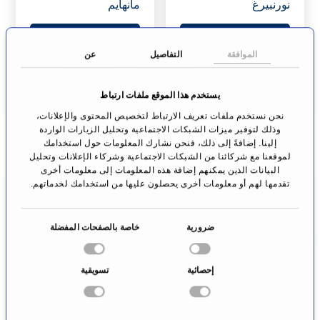
نورنبيرغ
مانهايم
الانتقال إلى
الانتقال إلى
الملف الشخصي
الملف الشخصي
الموافقة
التفاصيل
عن
يستخدم هذا الموقع ملفات ارتباط
نحن نستخدم ملفات تعريف الارتباط لتخصيص المحتوى والإعلانات،
وذلك لتوفير ميزات الشبكات الاجتماعية وتحليل الزيارات الواردة
إلينا. إضافةً إلى ذلك، فنحن نشارك المعلومات حول استخدامك
لموقعنا مع شركائنا من الشبكات الاجتماعية وشركاء الإعلانات وتحليل
البيانات الذين يمكنهم إضافة هذه المعلومات إلى معلومات أخرى
تقدمها لهم أو معلومات أخرى يحصلون عليها من استخدامك لخدماتهم.
ا
ضرورية
خاصة بالصفحات المفضلة
الدكتور لارس
أ. د. باتريك تزينغ
خ
فراوشيغر
جراحة الورك
ت
جراحة القدم
إحصائية
تسويقية
زيوريخ
ي
برن
ا
ر
الانتقال إلى
الانتقال إلى