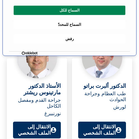
ا
الملف الشخصي
الملف الشخصي
السماح للكل
ل
م
السماح للمحددّ
و
ا
رفض
ف
ق
ة
الدكتور ألبرت براتو
الأستاذ الدكتور
مارتينوس ريشتر
طب العظام وجراحة
الحوادث
جراحة القدم ومفصل
الكاحل
لورش
نورنبيرغ
الانتقال إلى
الانتقال إلى
الملف الشخصي
الملف الشخصي