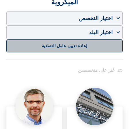
الميكروية
اختيار التخصص
اختيار البلد
إعادة تعيين عامل التصفية
20
عُثر على متخصصين