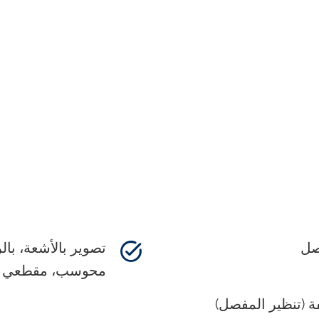
صل
تصوير بالأشعة، با
محوسب، مقطعي 
ة (تنظير المفصل)