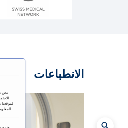
الانطباعات
نحن ن
الاجتم
لموقعنا م
المعلوم
ا
خ
ضرورية