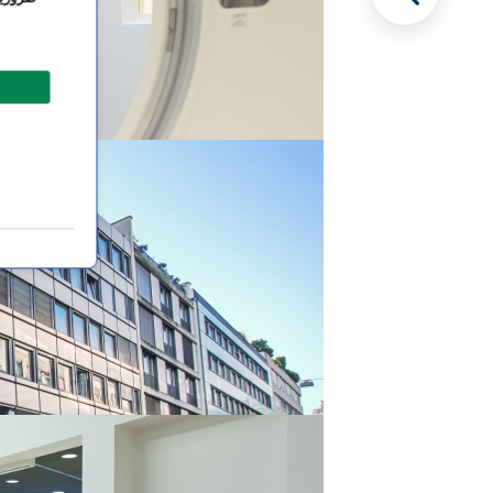
ت
ي
ا
ر
ا
ل
م
و
ا
ف
ق
ة