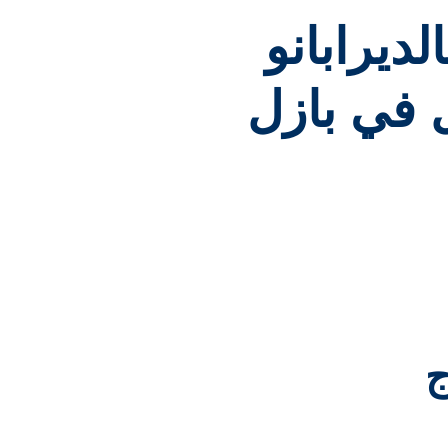
ديرابانو
 في بازل
ج