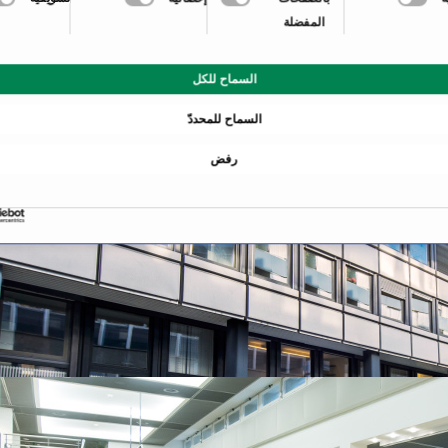
المفضلة
السماح للكل
السماح للمحددّ
رفض