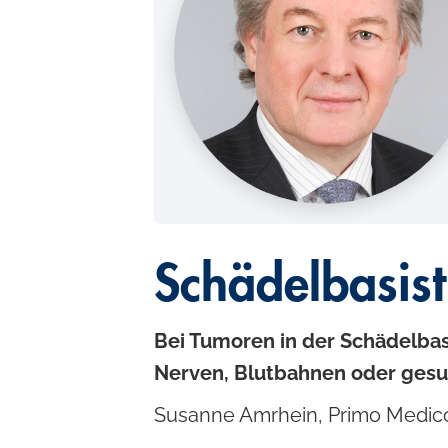
c
o
n
t
e
n
t
Schädelbasis
Bei Tumoren in der Schädelbas
Nerven, Blutbahnen oder gesu
Susanne Amrhein, Primo Medic