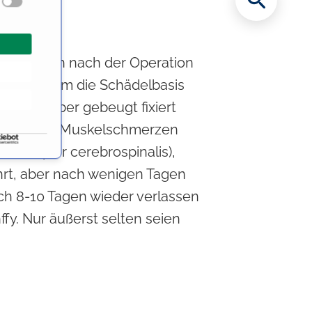
atient auch nach der Operation
tienten. Um die Schädelbasis
opf vornüber gebeugt fixiert
den kann zu Muskelschmerzen
r (Liquor cerebrospinalis),
ührt, aber nach wenigen Tagen
ach 8-10 Tagen wieder verlassen
fy. Nur äußerst selten seien