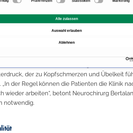
endig
Präferenzen
Statistiken
Marketing
ten
Alle zulassen
Vollnarkose. Nennenswerte Schmerzen leidet der P
Auswahl erlauben
Operation ist die ungewöhnliche Lagerung des Pa
Ablehnen
er sitzend oder halbsitzend operiert, wobei der K
fy. Diese ungewohnte Haltung über mehrere Stun
en Fall, dass während des Eingriffs Nervenwasse
Unterdruck, der zu Kopfschmerzen und Übelkeit f
 „In der Regel können die Patienten die Klinik n
wieder arbeiten“, betont Neurochirurg Bertalanf
 notwendig.
ität