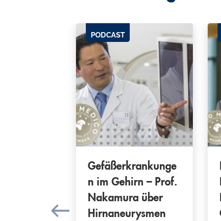
PODCAST
elsäulen-
Gefäßerkrankunge
en – Prof.
n im Gehirn – Prof.
a über
Nakamura über
onen
Hirnaneurysmen