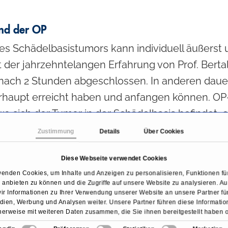
nd der OP
es Schädelbasistumors kann individuell äußerst 
der jahrzehntelangen Erfahrung von Prof. Bertalan
n nach 2 Stunden abgeschlossen. In anderen dauert
erhaupt erreicht haben und anfangen können. OP
wo sich der Tumor in der Schädelbasis befindet, o
zt von HNO- oder Kieferchirurgen. Während der Ei
Zustimmung
Details
Über Cookies
hen dem Team im OP modernste Kontrolltechnike
Diese Webseite verwendet Cookies
em mit einem hochauflösenden Kernspintomografe
wenden Cookies, um Inhalte und Anzeigen zu personalisieren, Funktionen für
 können, wie viel Tumorgewebe wir bereits entfe
anbieten zu können und die Zugriffe auf unsere Website zu analysieren. 
 präzise Neuronavigation, bei der ein Computer
ir Informationen zu Ihrer Verwendung unserer Website an unsere Partner für
ien, Werbung und Analysen weiter. Unsere Partner führen diese Informati
 zuvor aufgenommenen Patientenkoordinaten gena
erweise mit weiteren Daten zusammen, die Sie ihnen bereitgestellt haben 
sie im Rahmen Ihrer Nutzung der Dienste gesammelt haben.