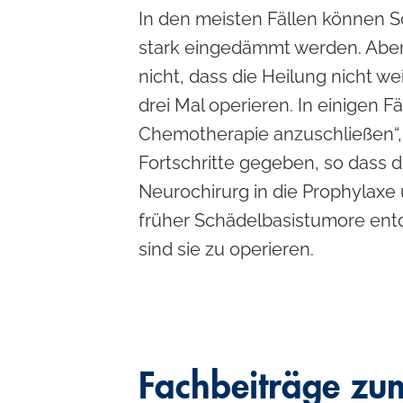
l
In den meisten Fällen können S
stark eingedämmt werden. Aber 
nicht, dass die Heilung nicht w
drei Mal operieren. In einigen F
Chemotherapie anzuschließen“, 
Fortschritte gegeben, so dass 
Neurochirurg in die Prophylaxe
früher Schädelbasistumore entd
sind sie zu operieren.
Fachbeiträge z