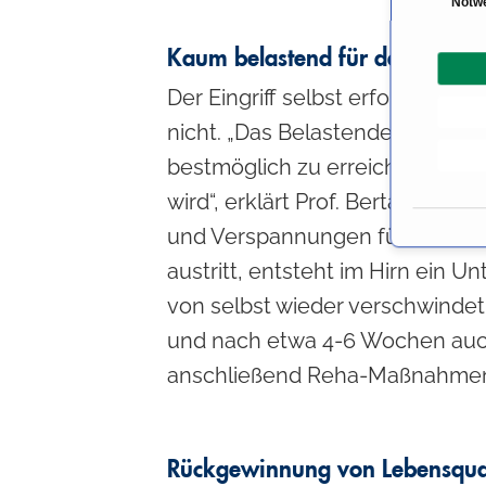
Notw
i
n
Kaum belastend für den Patien
w
Der Eingriff selbst erfolgt in 
i
nicht. „Das Belastende an der 
l
l
bestmöglich zu erreichen, wird 
i
wird“, erklärt Prof. Bertalanf
g
und Verspannungen führen. Für d
u
n
austritt, entsteht im Hirn ein 
g
von selbst wieder verschwindet.
s
und nach etwa 4-6 Wochen auch 
a
u
anschließend Reha-Maßnahmen
s
w
a
Rückgewinnung von Lebensqual
h