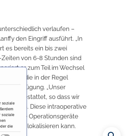
unterschiedlich verlaufen –
ffy den Eingriff ausführt. „In
 es bereits ein bis zwei
-Zeiten von 6-8 Stunden sind
periert er zum Teil im Wechsel
ngriffe, die in der Regel
n zur Verfügung. „Unser
n ausgestattet, so dass wir
 soziale
rnt haben. Diese intraoperative
Außerdem
system die Operationsgeräte
 soziale
onen
uestens lokalisieren kann.
oder die