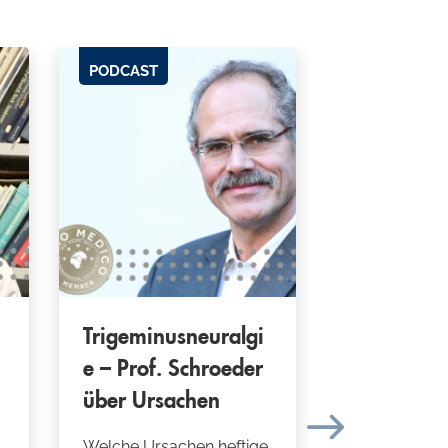
PODCAST
PODCAST
Trigeminusneuralgi
Gefäßmal
e – Prof. Schroeder
en im Geh
über Ursachen
Prof. Schm
Risiken
Welche Ursachen heftige