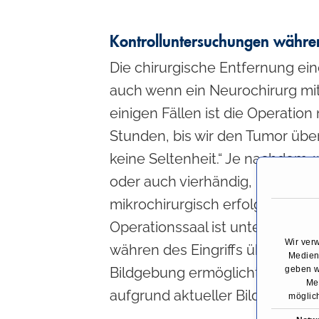
Kontrolluntersuchungen währe
Die chirurgische Entfernung ein
auch wenn ein Neurochirurg mit 
einigen Fällen ist die Operatio
Stunden, bis wir den Tumor üb
keine Seltenheit.“ Je nachdem, 
oder auch vierhändig, unterstüt
mikrochirurgisch erfolgen, ste
Operationssaal ist unter ander
Wir ver
währen des Eingriffs überprüfen
Medien 
Bildgebung ermöglicht auch die
geben w
Med
aufgrund aktueller Bilder und
möglich
E