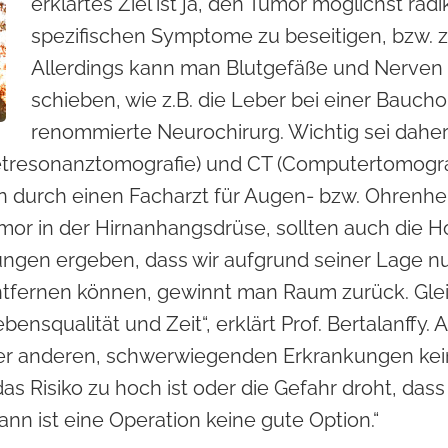
erklärtes Ziel ist ja, den Tumor möglichst rad
spezifischen Symptome zu beseitigen, bzw. 
Allerdings kann man Blutgefäße und Nerven n
schieben, wie z.B. die Leber bei einer Bauchop
renommierte Neurochirurg. Wichtig sei daher 
tresonanztomografie) und CT (Computertomograf
durch einen Facharzt für Augen- bzw. Ohrenheil
r in der Hirnanhangsdrüse, sollten auch die H
ngen ergeben, dass wir aufgrund seiner Lage nu
ntfernen können, gewinnt man Raum zurück. Glei
nsqualität und Zeit“, erklärt Prof. Bertalanffy. A
der anderen, schwerwiegenden Erkrankungen kei
as Risiko zu hoch ist oder die Gefahr droht, dass
n ist eine Operation keine gute Option.“