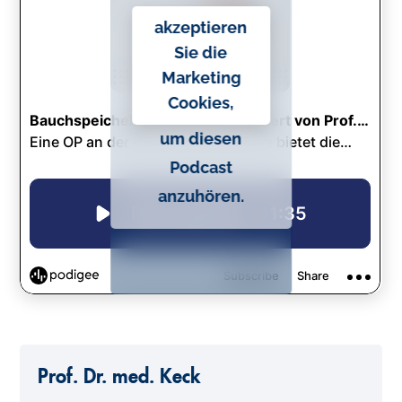
o
akzeptieren
n
Sie die
t
Marketing
e
Cookies,
n
um diesen
t
Podcast
anzuhören.
Prof. Dr. med. Keck