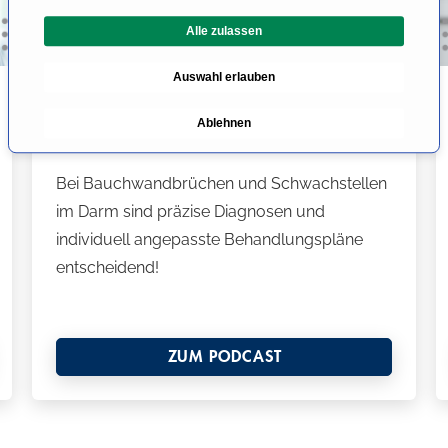
l
Alle zulassen
i
g
Auswahl erlauben
u
Hernien der Bauchwand – Dr.
n
Ablehnen
g
Walter über Risiken und Operation
s
a
Bei Bauchwandbrüchen und Schwachstellen
u
im Darm sind präzise Diagnosen und
s
individuell angepasste Behandlungspläne
w
entscheidend!
a
h
l
ZUM PODCAST