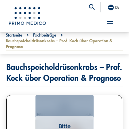
DE
S
You are here:
Startseite
Fachbeiträge
Bauchspeicheldrüsenkrebs – Prof. Keck über Operation &
k
Prognose
i
p
Bauchspeicheldrüsenkrebs – Prof.
t
Keck über Operation & Prognose
o
m
a
i
n
c
Bitte