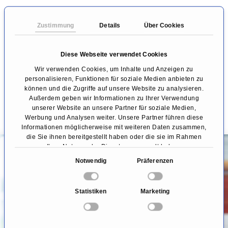
Abläufe mit Ausmaßen im menschlichen
Körper, das Befinden von Patienten nach einer
Zustimmung
Details
Über Cookies
OP sowie Outcome, Erfolgsaussichten und
Diese Webseite verwendet Cookies
Lebensqualität.
Wir verwenden Cookies, um Inhalte und Anzeigen zu
personalisieren, Funktionen für soziale Medien anbieten zu
können und die Zugriffe auf unsere Website zu analysieren.
Außerdem geben wir Informationen zu Ihrer Verwendung
Fachbeiträge zum Thema
unserer Website an unsere Partner für soziale Medien,
Viszeralchirurgie
Werbung und Analysen weiter. Unsere Partner führen diese
Informationen möglicherweise mit weiteren Daten zusammen,
die Sie ihnen bereitgestellt haben oder die sie im Rahmen
PODCAST
Ihrer Nutzung der Dienste gesammelt haben.
E
Notwendig
Präferenzen
i
n
Statistiken
Marketing
w
i
l