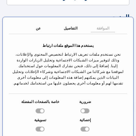
المزيد
البروفيسور الدكتور الطبيب فايت روديه هو مدير قسم
الموافقة
التفاصيل
عن
جراحة الأعصاب التابع للمستشفى الجامعي في
يستخدم هذا الموقع ملفات ارتباط
غوتينغن، أحد أكبر أقسام جراحة الأعصاب في ألمانيا.
نحن نستخدم ملفات تعريف الارتباط لتخصيص المحتوى والإعلانات،
وذلك لتوفير ميزات الشبكات الاجتماعية وتحليل الزيارات الواردة
يعالج البروفيسور روديه وفريقه النشط بكفاءة ومع
إلينا. إضافةً إلى ذلك، فنحن نشارك المعلومات حول استخدامك
لموقعنا مع شركائنا من الشبكات الاجتماعية وشركاء الإعلانات وتحليل
تجهيزات تقنية حديثة وأفضل تمريض النطاق الكامل
البيانات الذين يمكنهم إضافة هذه المعلومات إلى معلومات أخرى
لأمراض الجراحة العصبية مع التركيز على المحافظة
تقدمها لهم أو معلومات أخرى يحصلون عليها من استخدامك لخدماتهم.
على الوظيفة والتطبيق التابع لمبادئ العلاج طفيفة
ا
التوغل.
ضرورية
خاصة بالصفحات المفضلة
خ
جراحة الأعصاب في غوتينغن: معالجة
ت
إحصائية
تسويقية
ي
متعددة الاختصاص على أعلى
ا