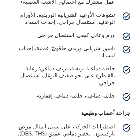
عمل مشترك مع أخصائيي الأشعة العصبية)
تشوهات الأوعية الشريانية الوريدية، الأورام
الوعائية: استئصال جراحي، إحداث انسداد
ورم وعائي كهفي: استئصال جراحي
ناسور شرياني وريدي جافَويّ: عملية، إحداث
انسداد
جلطة دماغية نزيفية، نزيف دماغي: رعاية
بالقثطرة على نحو طفيف التوغل، استئصال
جراحي
جلطة دماغية، جلطة دماغية إقفارية
جراحة أعصاب وظيفية
اضطرابات الحركة، على سبيل المثال مرض
باركنسون: تحفيز دماغي عميق (DBS, THS)،