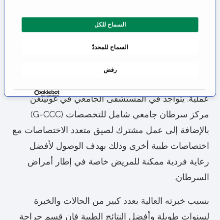
مستوى طبي في ولاية سكسونيا
ر
السفلى
ا
السماح للكل
ل
إن قسم جراحة الأعصاب التابع للمستشفى الجامعي في
م
السماح للمحددّ
و
غوتينغن هو أحد أكبر أقسام جراحة الأعصاب في. يتم
ا
هناك سنوياً رعاية ٥٠٠٠ مريض في العيادات الخارجية و
رفض
ف
٣٠٠٠ مريض في العيادات الداخلية مع قرابة ٣٠٠٠
ق
ة
عملية. يتواجد في المستشفى الجامعي في غوتينغن
مركز سرطان جامعي شامل للتخصصات (G-CCC)
بالإضافة إلى عمل مشترك لصيق متعدد الاختصاصات مع
اختصاصات طبية أخرى وذلك بهدف الوصول لأفضل
رعاية فردية ممكنة للمريض خاصة في إطار أمراض
السرطان.
بسبب خبرته العالية بعدد كبير من الحالات والخبرة
لسنوات طويلة وأفضل النتائج الطبية فإن قسم جراحة