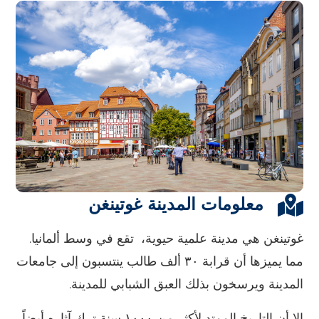
معلومات المدينة غوتينغن
غوتينغن هي مدينة علمية حيوية، تقع في وسط ألمانيا.
مما يميزها أن قرابة ٣٠ ألف طالب ينتسبون إلى جامعات
المدينة ويرسخون بذلك العبق الشبابي للمدينة.
إلا أن التاريخ الممتد لأكثر من ١٠٠٠ سنة ترك آثاره أيضاً.