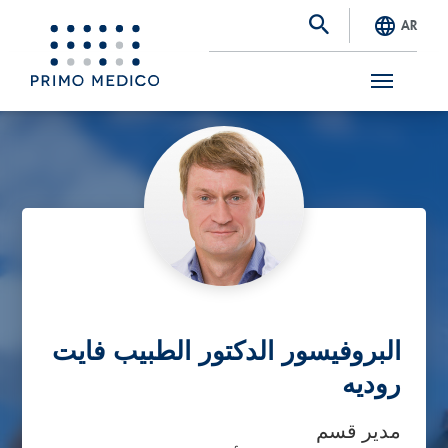
AR
S
k
i
p
t
o
m
a
البروفيسور الدكتور الطبيب فايت
i
روديه
n
مدير قسم
c