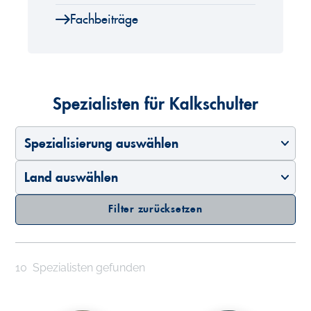
Fachbeiträge
Spezialisten für Kalkschulter
Spezialisierung auswählen
Land auswählen
Filter zurücksetzen
10
Spezialisten gefunden