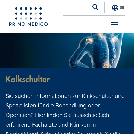
DE
S
k
i
p
t
Kalkschulter
o
m
Sie suchen Informationen zur Kalkschulter und
a
Spezialisten für die Behandlung oder
i
Operation? Hier finden Sie ausschließlich
n
erfahrene Fachärzte und Kliniken in
c