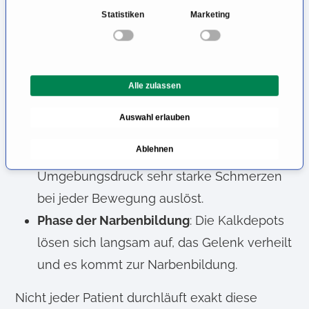
n
Statistiken
Marketing
Schleimbeutel des Schultergelenks
w
i
entzündet sich meist ebenso (Bursitis
l
subacromialis), quillt auf, hat allerdings
l
Alle zulassen
keinen Raum sich auszudehnen, weil er
i
g
nach oben hin an das Schulterdach und
Auswahl erlauben
u
nach unten hin an den Oberarmkopf grenzt
n
Ablehnen
und in der Folge durch den erhöhten
g
s
Umgebungsdruck sehr starke Schmerzen
a
bei jeder Bewegung auslöst.
u
Phase der Narbenbildung
: Die Kalkdepots
s
w
lösen sich langsam auf, das Gelenk verheilt
a
und es kommt zur Narbenbildung.
h
l
Nicht jeder Patient durchläuft exakt diese