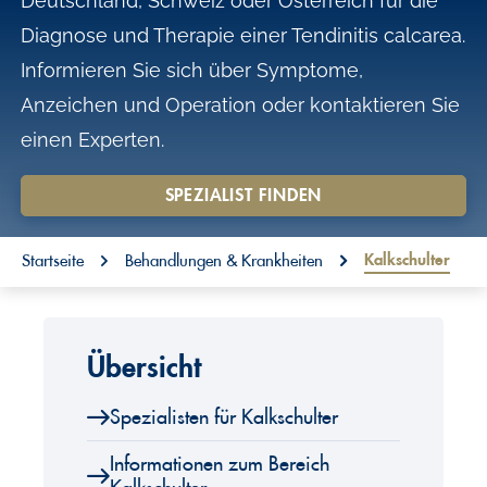
Deutschland, Schweiz oder Österreich für die
o
Diagnose und Therapie einer Tendinitis calcarea.
n
Informieren Sie sich über Symptome,
t
Anzeichen und Operation oder kontaktieren Sie
e
einen Experten.
n
t
SPEZIALIST FINDEN
You are here:
Kalkschulter
Startseite
Behandlungen & Krankheiten
Übersicht
Spezialisten für Kalkschulter
Informationen zum Bereich