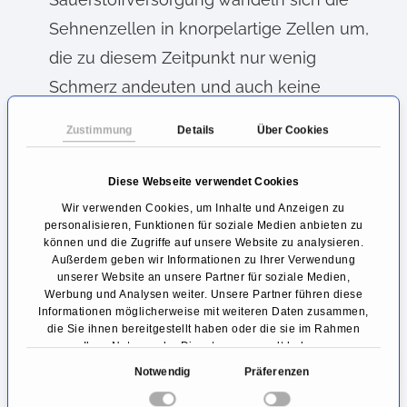
Sehnenzellen in knorpelartige Zellen um,
die zu diesem Zeitpunkt nur wenig
Schmerz andeuten und auch keine
Anzeichen von Kalkablagerungen zeigen.
Zustimmung
Details
Über Cookies
Phase der Kalkentstehung
: Die verringerte
Sauerstoffversorgung lässt die
Diese Webseite verwendet Cookies
Knorpelzellen absterben. Der freiwerdende
Wir verwenden Cookies, um Inhalte und Anzeigen zu
personalisieren, Funktionen für soziale Medien anbieten zu
Raum wird nun automatisch durch Kalk
können und die Zugriffe auf unsere Website zu analysieren.
aufgefüllt. Die Schmerzen werden stärker
Außerdem geben wir Informationen zu Ihrer Verwendung
unserer Website an unsere Partner für soziale Medien,
und auch diagnostisch lässt sich eindeutig
Werbung und Analysen weiter. Unsere Partner führen diese
Informationen möglicherweise mit weiteren Daten zusammen,
Kalk nachweisen.
die Sie ihnen bereitgestellt haben oder die sie im Rahmen
Resorptionsphase
: Das Kalkdepot löst sich
Ihrer Nutzung der Dienste gesammelt haben.
E
Notwendig
Präferenzen
spontan unter Einwirkung einer
i
Entzündungsreaktion auf. Der