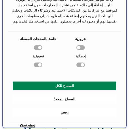
المحاضر الدكتور،
البروفيسور الدكتور
إلينا. إضافةً إلى ذلك، فنحن نشارك المعلومات حول استخدامك
لموقعنا مع شركائنا من الشبكات الاجتماعية وشركاء الإعلانات وتحليل
دبلوم في الفيزياء
يوخن بورغرمان
البيانات الذين يمكنهم إضافة هذه المعلومات إلى معلومات أخرى
غيتسيوس
ديزبورغ
تقدمها لهم أو معلومات أخرى يحصلون عليها من استخدامك لخدماتهم.
غيتسيوديس
طب القلب التداخلي
شتوتغارت
ا
ضرورية
خاصة بالصفحات المفضلة
خ
الانتقال إلى
الانتقال إلى
ت
الملف الشخصي
الملف الشخصي
إحصائية
تسويقية
ي
ا
ر
ا
السماح للكل
ل
م
السماح للمحددّ
و
ا
رفض
ف
ق
ة