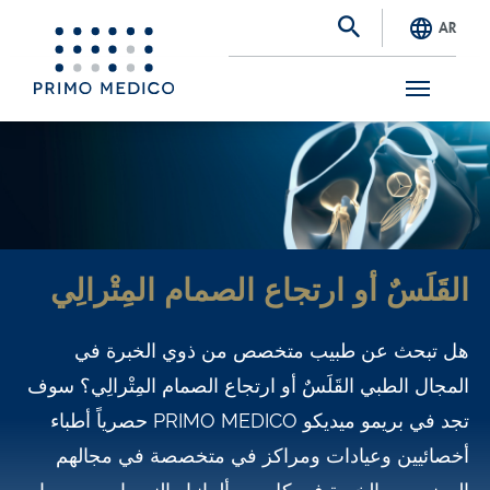
AR
S
k
i
p
t
القَلَسٌ أو ارتجاع الصمام المِتْرالِي
o
m
هل تبحث عن طبيب متخصص من ذوي الخبرة في
a
المجال الطبي القَلَسٌ أو ارتجاع الصمام المِتْرالِي؟ سوف
i
تجد في بريمو ميديكو PRIMO MEDICO حصرياً أطباء
n
أخصائيين وعيادات ومراكز في متخصصة في مجالهم
c