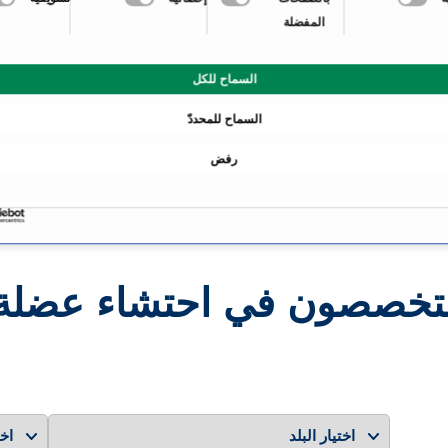
المفضلة
لب
معلومات عن تخصص احتشا
السماح للكل
ما هي أسباب الجلطة القلب
السماح للمحددّ
ما هي خيارات التشخيص ال
رفض
الإنذار ومتوسط العمر المتو
متخصصون في احتشاء عضلة 