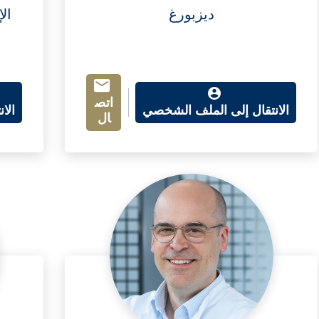
ديزبورغ
ال
اتص
الانتقال إلى الملف الشخصي
الا
ال