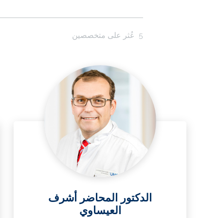
5
عُثر على متخصصين
الدكتور المحاضر أشرف
العيساوي