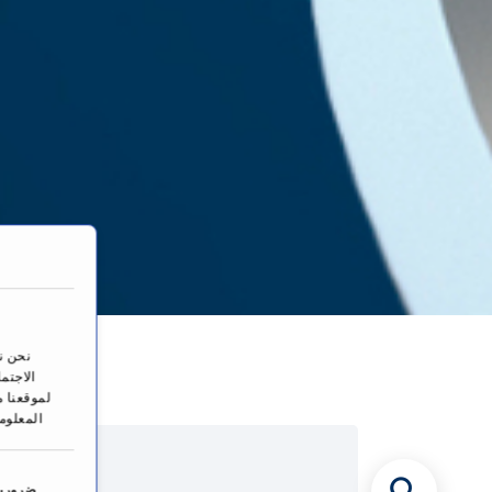
الصف
نحن ن
الاجتم
لموقعنا م
المعلوم
ا
خ
ضرورية