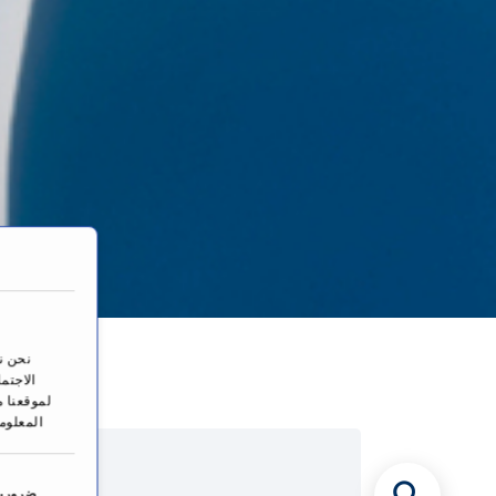
الص
نحن ن
الاجتم
لموقعنا م
المعلوم
ا
خ
ضرورية