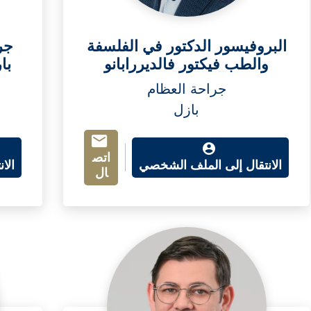
البروفيسور الدكتور في الفلسفة
جر
والطب فيكتور فالديررابانو
بارك (rc
جراحة العظام
بازل
اتص
الانتقال إلى الملف الشخصي
الا
ال