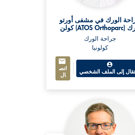
احة الورك في مشفى أورتو
ATOS Orthopa) كولن
جراحة الورك
كولونيا
اتص
نتقال إلى الملف الشخصي
ال