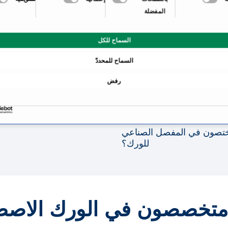
المفضلة
معلومات عن تخصص الورك
السماح للكل
أوجاع الورك تتطلب تشخيصاً
السماح للمحددّ
قت؟
فوائد المفصل الصناعي لل
رفض
ماهي مفاصل الورك الصناع
مالذي يتوجب مراعاته بعد
ختصون في المفصل الصناعي
للورك؟
 متخصصون في الورك الاصط