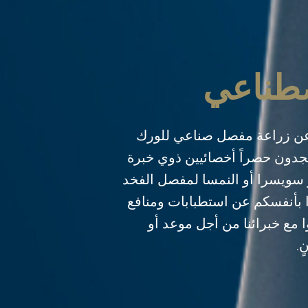
صطناعي
عن زراعة مفصل صناعي للورك
جدون حصراً أخصائيين ذوي خبرة
 سويسرا أو النمسا لمفصل الفخد
 بأنفسكم عن استطبابات ومنافع
ا مع خبرائنا من أجل موعد أو
.