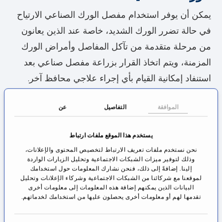
يمكن أن يوفر استخدام مفصل الورك الصناعي الارتياح
في حالة تضرر الورك الشديد، خاصة عند الذين يعانون
من مرحلة متقدمة من تآكل المفاصل وأمراض الورك
المزمنة، ويتم اتخاذ القرار بزراعة مفصل صناعي بعد
استنفاد إمكانية القيام بأي إجراء علاجي محافظ آخر.
يتطلب هذا الإجراء الصعب امتلاك الاختصاصي للخبرة
الموافقة
التفاصيل
عن
الطويلة والمعرفة الاختصاصية الواسعة، بالإضافة إلى
إمكانية حصول المريض على أفضل معالجة ممكنة قبل
يستخدم هذا الموقع ملفات ارتباط
وبعد العلاج. إن الفريق الطبي المحيط بكل من الدكتور
نحن نستخدم ملفات تعريف الارتباط لتخصيص المحتوى والإعلانات،
وذلك لتوفير ميزات الشبكات الاجتماعية وتحليل الزيارات الواردة
بيرغر و الدكتور دوراغير في المركز عالي الكفاءة
إلينا. إضافةً إلى ذلك، فنحن نشارك المعلومات حول استخدامك
لموقعنا مع شركائنا من الشبكات الاجتماعية وشركاء الإعلانات وتحليل
للتعويضات الصناعية في براونفيلز، يقدم المعلومات
البيانات الذين يمكنهم إضافة هذه المعلومات إلى معلومات أخرى
الضرورية حول العمل الجراحي بمعرفة تخصصية واسعة
تقدمها لهم أو معلومات أخرى يحصلون عليها من استخدامك لخدماتهم.
وقدرة كبيرة على التعاطف.