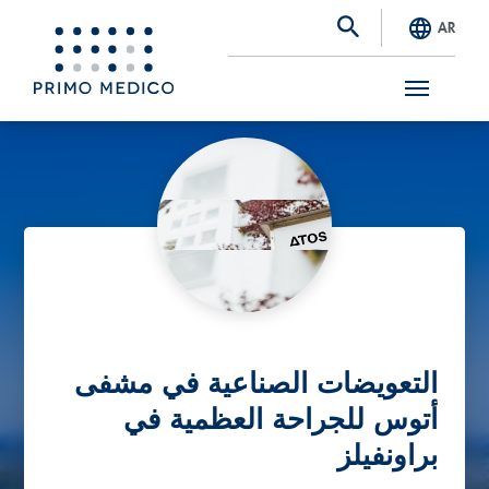
AR
S
k
i
p
t
o
m
a
التعويضات الصناعية في مشفى
i
أتوس للجراحة العظمية في
n
براونفيلز
c