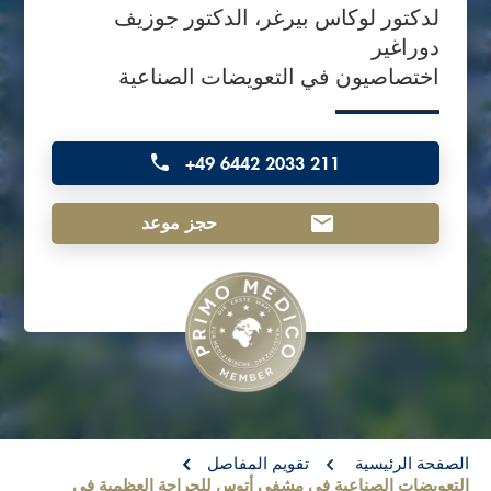
لدكتور لوكاس بيرغر، الدكتور جوزيف
o
دوراغير
n
اختصاصيون في التعويضات الصناعية
t
e
n
+49 6442 2033 211
t
حجز موعد
re:
الصفحة الرئيسية
تقويم المفاصل
التعويضات الصناعية في مشفى أتوس للجراحة العظمية في