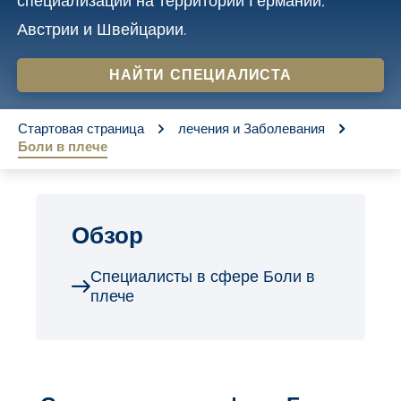
специализации на территории Германии,
o
Австрии и Швейцарии.
n
t
НАЙТИ СПЕЦИАЛИСТА
e
You are here:
n
Стартовая страница
лечения и Заболевания
Боли в плече
t
Обзор
Специалисты в сфере Боли в
плече