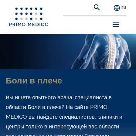
RU
S
k
i
p
t
Боли в плече
o
m
Вы ищете опытного врача-специалиста в
a
области Боли в плече? На сайте PRIMO
i
MEDICO вы найдете специалистов, клиники и
n
центры только в интересующей вас области
c