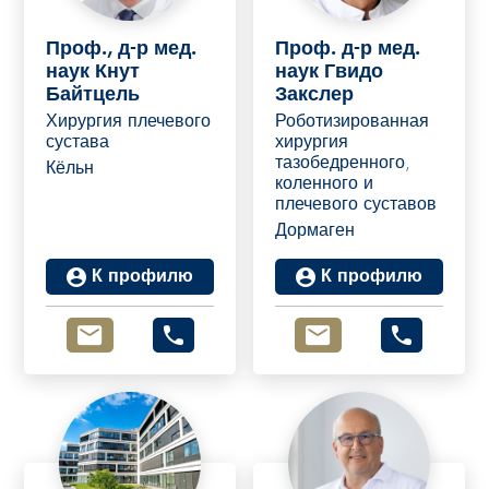
Проф., д-р мед.
Проф. д-р мед.
наук Кнут
наук Гвидо
Байтцель
Закслер
Хирургия плечевого
Роботизированная
сустава
хирургия
тазобедренного,
Кёльн
коленного и
плечевого суставов
Дормаген
К профилю
К профилю