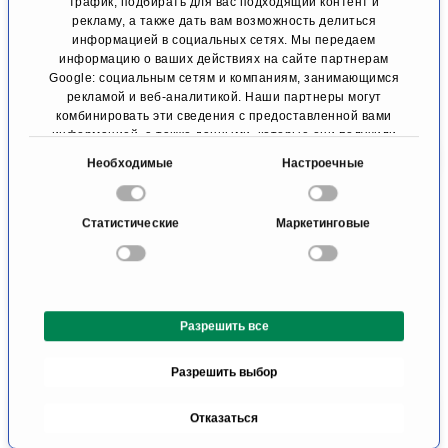
трафик, подбирать для вас подходящий контент и
рекламу, а также дать вам возможность делиться
информацией в социальных сетях. Мы передаем
Проф. д-р мед.
Д-р мед. наук
информацию о ваших действиях на сайте партнерам
наук Ричард
Ульрих Гайтнер
Google: социальным сетям и компаниям, занимающимся
Штангл
Спортивная
рекламой и веб-аналитикой. Наши партнеры могут
травматология и
комбинировать эти сведения с предоставленной вами
Плечевая и
спортивная
информацией, а также данными, которые они получили
локтевая хирургия
ортопедия
при использовании вами их сервисов.
Нюрнберга
В
Необходимые
Настроечные
Мюнхен
ы
б
К профилю
К профилю
Статистические
Маркетинговые
о
р
с
о
Разрешить все
г
л
Разрешить выбор
а
с
Отказаться
и