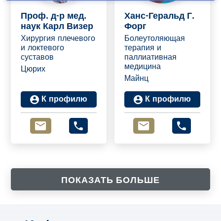
я
Проф. д-р мед.
Ханс-Геральд Г.
наук Карл Визер
Форг
Хирургия плечевого
Болеутоляющая
и локтевого
терапия и
суставов
паллиативная
медицина
Цюрих
Майнц
К профилю
К профилю
ПОКАЗАТЬ БОЛЬШЕ