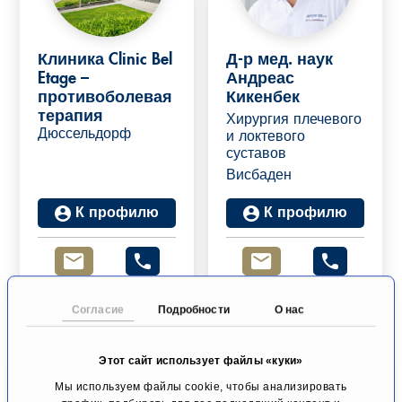
Клиника Clinic Bel
Д-р мед. наук
Etage –
Андреас
противоболевая
Кикенбек
терапия
Хирургия плечевого
Дюссельдорф
и локтевого
суставов
Висбаден
К профилю
К профилю
Согласие
Подробности
О нас
Этот сайт использует файлы «куки»
Мы используем файлы cookie, чтобы анализировать