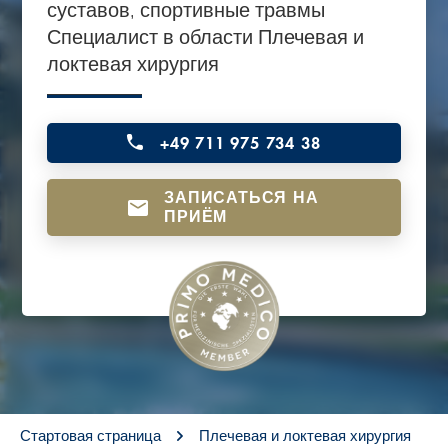
суставов, спортивные травмы
o
Специалист в области Плечевая и
n
локтевая хирургия
t
e
n
+49 711 975 734 38
t
ЗАПИСАТЬСЯ НА
ПРИЁМ
You are here:
Стартовая страница
Плечевая и локтевая хирургия