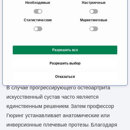
при использовании вами их сервисов.
В
Необходимые
Настроечные
(ACP) или гиалуроновую кислоту; в некоторых
ы
б
случаях регенерация хряща может быть
Статистические
Маркетинговые
о
достигнута даже с помощью терапии
р
стволовыми клетками из жировой ткани. Если
с
о
симптомы не улучшаются, профессор Гюринг
Разрешить все
г
рекомендует малоинвазивные процедуры в
л
рамках артроскопии, которые также можно
Разрешить выбор
а
с
сочетать с консервативными мерами.
Отказаться
и
я
В случае прогрессирующего остеоартрита
искусственный сустав часто является
единственным решением. Затем профессор
Гюринг устанавливает анатомические или
инверсионные плечевые протезы. Благодаря