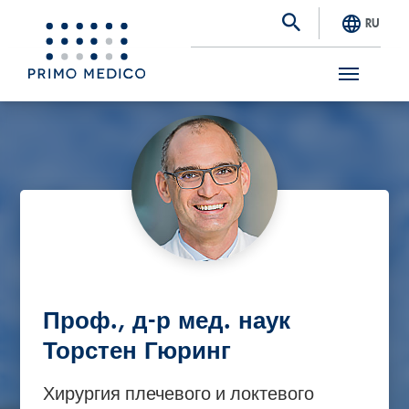
RU
S
k
i
p
t
o
m
a
Проф., д-р мед. наук
i
Торстен Гюринг
n
Хирургия плечевого и локтевого
c