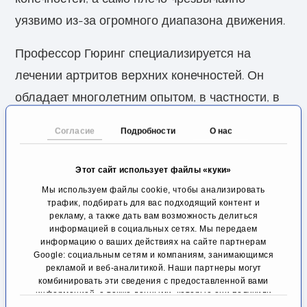
уязвимо из-за огромного диапазона движения.
Профессор Гюринг специализируется на
лечении артритов верхних конечностей. Он
обладает многолетним опытом, в частности, в
области консервативного и хирургического
Согласие
Подробности
О нас
лечения артроза плечевого пояса и локтевого
сустава.
Этот сайт использует файлы «куки»
Мы используем файлы cookie, чтобы анализировать
Вначале он полагается на консервативные
трафик, подбирать для вас подходящий контент и
методы лечения, такие как физиотерапия,
рекламу, а также дать вам возможность делиться
информацией в социальных сетях. Мы передаем
противовоспалительные препараты и инъекции
информацию о ваших действиях на сайте партнерам
Google: социальным сетям и компаниям, занимающимся
непосредственно в суставное пространство.
рекламой и веб-аналитикой. Наши партнеры могут
Для инъекций он в первую очередь
комбинировать эти сведения с предоставленной вами
информацией, а также данными, которые они получили
рекомендует терапию аутологичной кровью