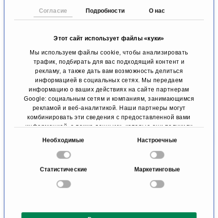
отслеживать передаваемую или хранящуюся
Согласие
Подробности
О нас
стороннюю информацию или расследовать
обстоятельства, указывающие на незаконную
Этот сайт использует файлы «куки»
деятельность. Обязательства по удалению
Мы используем файлы cookie, чтобы анализировать
либо прекращению использования
трафик, подбирать для вас подходящий контент и
рекламу, а также дать вам возможность делиться
информации согласно общим положениям
информацией в социальных сетях. Мы передаем
информацию о ваших действиях на сайте партнерам
закона остаются в силе. Наступление
Google: социальным сетям и компаниям, занимающимся
рекламой и веб-аналитикой. Наши партнеры могут
ответственности возможно только с момента
комбинировать эти сведения с предоставленной вами
получения информации о конкретном
информацией, а также данными, которые они получили
при использовании вами их сервисов.
В
правонарушении. При выявлении
Необходимые
Настроечные
ы
правонарушений информация будет
б
Статистические
Маркетинговые
незамедлительно удалена.
о
р
Ответственность за ссылки
с
о