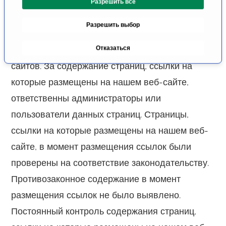
Веб-сайт содержит ссылки на внешние веб-
Разрешить все
г
л
сайты, содержание которых нами не
Разрешить выбор
а
контролируется. Поэтому мы не можем
с
ручаться за содержание посторонних веб-
Отказаться
и
я
сайтов. За содержание страниц, ссылки на
которые размещены на нашем веб-сайте,
ответственны администраторы или
пользователи данных страниц. Страницы,
ссылки на которые размещены на нашем веб-
сайте, в момент размещения ссылок были
проверены на соответствие законодательству.
Противозаконное содержание в момент
размещения ссылок не было выявлено.
Постоянный контроль содержания страниц,