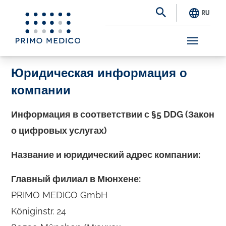
RU
S
Юридическая информация о
k
компании
i
p
Информация в соответствии с §5 DDG (Закон
t
о цифровых услугах)
o
m
Название и юридический адрес компании:
a
Главный филиал в Мюнхене:
i
PRIMO MEDICO GmbH
n
Königinstr. 24
c